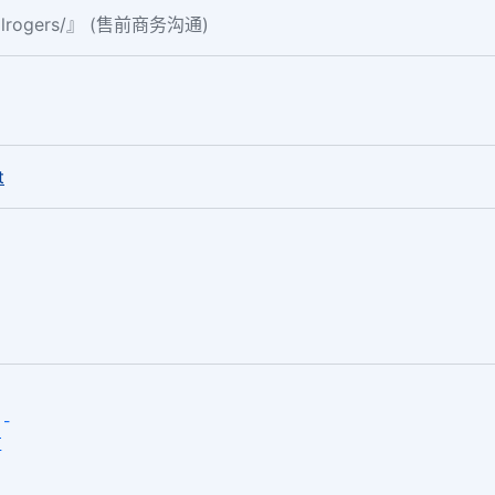
ialrogers/』 (售前商务沟通)
。
t
-
区