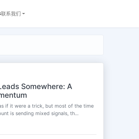
联系我们
t Leads Somewhere: A
omentum
 if it were a trick, but most of the time
unt is sending mixed signals, th...