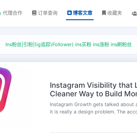
代理合作
订单查询
博客文章
收藏夹
Ins粉丝|引粉|(ig追踪\Follower) ins买粉 ins涨粉 ins刷粉丝
Instagram Visibility tha
Cleaner Way to Build M
Instagram Growth gets talked about as
it is really a design problem. The acco