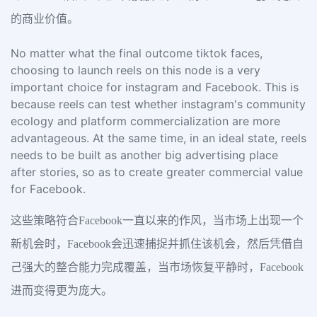
的商业价值。
No matter what the final outcome tiktok faces,
choosing to launch reels on this node is a very
important choice for instagram and Facebook. This is
because reels can test whether instagram's community
ecology and platform commercialization are more
advantageous. At the same time, in an ideal state, reels
needs to be built as another big advertising place
after stories, so as to create greater commercial value
for Facebook.
这些策略符合Facebook一直以来的作风，当市场上出现一个
新机会时，Facebook会迅速捕捉并抓住该机会，然后凭借自
己强大的整合能力完成覆盖，当市场恢复平静时，Facebook
进而变得更为庞大。