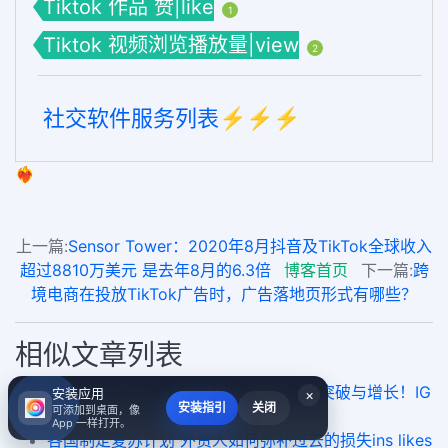
Tiktok 作品 赞|like
1
Tiktok 视频浏览播放量|view
2
社交软件服务列表⚡️⚡️⚡️
❤️‍🔥
上一篇:
Sensor Tower：2020年8月抖音及TikTok全球收入
超过8810万美元 是去年8月的6.3倍
博客首页
下一篇:
跨
境电商在投放TikTok广告时，广告落地页形式有哪些？
相似文章列表
同行不同命的跨境电商人续集：卖家的突破与增长！IG
安装应用
×
安装指引
关闭
可添加到桌面，像
followers for cheap
App 一样打开。
各国制定复苏计划 外贸人如何弥补过去的损失ins likes