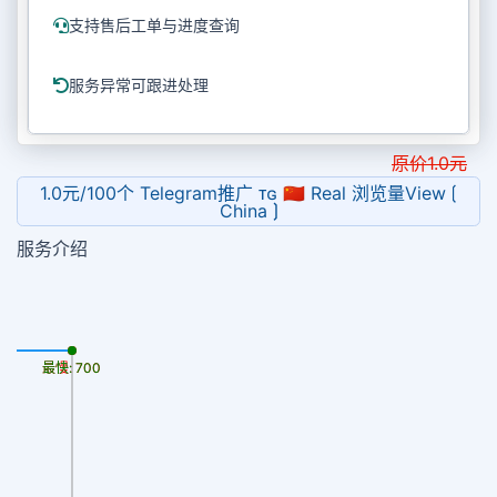
支持售后工单与进度查询
服务异常可跟进处理
原价
1.0
元
1.0元/100个 Telegram推广 ᴛɢ 🇨🇳 Real 浏览量View ⟮
China ⟯
服务介绍
最慢: 700
最快: 700