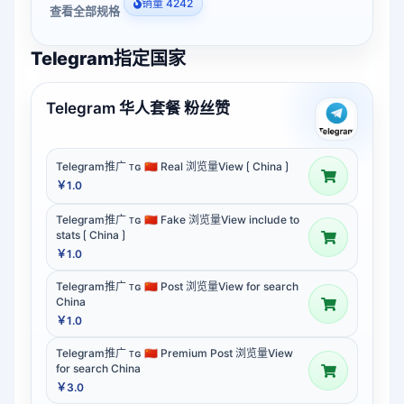
销量 4242
查看全部规格
Telegram指定国家
Telegram 华人套餐 粉丝赞
Telegram推广 ᴛɢ 🇨🇳 Real 浏览量View ⟮ China ⟯
￥1.0
Telegram推广 ᴛɢ 🇨🇳 Fake 浏览量View include to
stats ⟮ China ⟯
￥1.0
Telegram推广 ᴛɢ 🇨🇳 Post 浏览量View for search
China
￥1.0
Telegram推广 ᴛɢ 🇨🇳 Premium Post 浏览量View
for search China
￥3.0