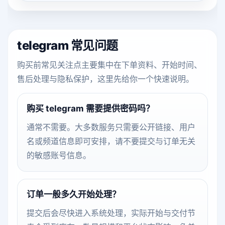
telegram 常见问题
购买前常见关注点主要集中在下单资料、开始时间、
售后处理与隐私保护，这里先给你一个快速说明。
购买 telegram 需要提供密码吗？
通常不需要。大多数服务只需要公开链接、用户
名或频道信息即可安排，请不要提交与订单无关
的敏感账号信息。
订单一般多久开始处理？
提交后会尽快进入系统处理，实际开始与交付节