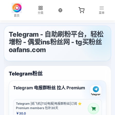
当前语言：中文
分类
菜单
首页
Telegram - 自助刷粉平台，轻松
增粉 - 偶爱ins粉丝网 - tg买粉丝
oafans.com
Telegram粉丝
Telegram 电报群粉丝 拉人 Premium
Telegram |纸飞机|TG|电报|电报群粉丝|订阅 ⭐
Premium members 包补30天
￥30.0