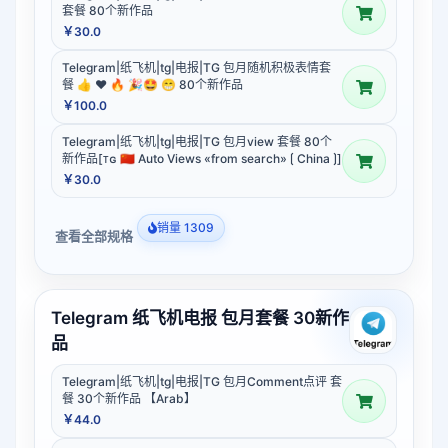
套餐 80个新作品
￥30.0
Telegram|纸飞机|tg|电报|TG 包月随机积极表情套
餐 👍 ❤️ 🔥 🎉🤩 😁 80个新作品
￥100.0
Telegram|纸飞机|tg|电报|TG 包月view 套餐 80个
新作品[ᴛɢ 🇨🇳 Auto Views «from search» ⟮ China ⟯]
￥30.0
销量 1309
查看全部规格
Telegram 纸飞机电报 包月套餐 30新作
品
Telegram|纸飞机|tg|电报|TG 包月Comment点评 套
餐 30个新作品 【Arab】
￥44.0