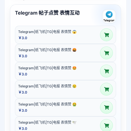
Telegram 帖子点赞 表情互动
Telegram|纸飞机|TG|电报 表情赞 😱
￥3.0
Telegram|纸飞机|TG|电报 表情赞 🤬
￥3.0
Telegram|纸飞机|TG|电报 表情赞 🤩
￥3.0
Telegram|纸飞机|TG|电报 表情赞 😢
￥3.0
Telegram|纸飞机|TG|电报 表情赞 🤮
￥3.0
Telegram|纸飞机|TG|电报 表情赞 🕊
￥3.0