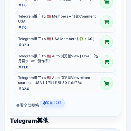
￥1.0
Telegram推广 ᴛɢ 🇺🇸 Members + 评论Comment
USA
￥7.0
Telegram推广 ᴛɢ 🇺🇸 USA Members ⟮ ♻ ʀ 60 ⟯
￥37.0
Telegram推广 ᴛɢ 🇺🇸 Auto 浏览量View ⟮ USA ⟯【包
月套餐 80个新作品】
￥11.0
Telegram推广 ᴛɢ 🇺🇸 Auto 浏览量View «from
search» ⟮ USA ⟯【包月套餐 80个新作品】
￥32.0
销量 1717
查看全部规格
Telegram其他