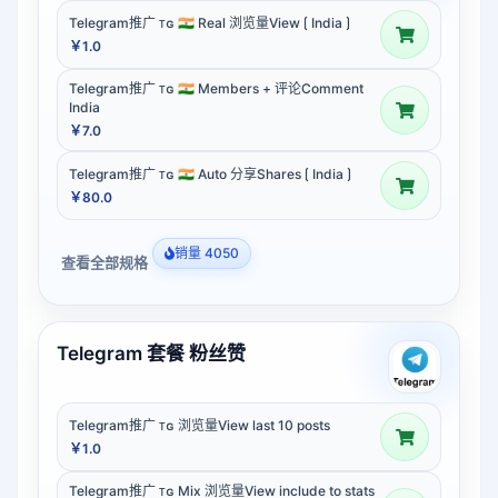
Telegram推广 ᴛɢ 🇮🇳 Real 浏览量View ⟮ India ⟯
￥1.0
Telegram推广 ᴛɢ 🇮🇳 Members + 评论Comment
India
￥7.0
Telegram推广 ᴛɢ 🇮🇳 Auto 分享Shares ⟮ India ⟯
￥80.0
销量 4050
查看全部规格
Telegram 套餐 粉丝赞
Telegram推广 ᴛɢ 浏览量View last 10 posts
￥1.0
Telegram推广 ᴛɢ Mix 浏览量View include to stats