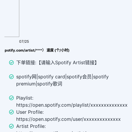
07/25
en.spotify.com/artist/***） 速度 (个/小时)
下单链接:【请输入Spotify Artist链接】
spotify网|spotify card|spotify会员|spotify
premium|spotify歌词
Playlist:
https://open.spotify.com/playlist/xxxxxxxxxxxxxx
User Profile:
https://open.spotify.com/user/xxxxxxxxxxxxxx
Artist Profile: