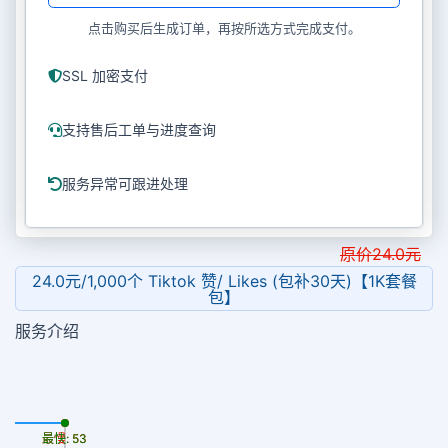
点击购买后生成订单，再按所选方式完成支付。
SSL 加密支付
支持售后工单与进度查询
服务异常可跟进处理
原价
24.0
元
24.0元/1,000个 Tiktok 赞/ Likes (包补30天)【1K套餐
包】
服务介绍
最慢: 53
最快: 53