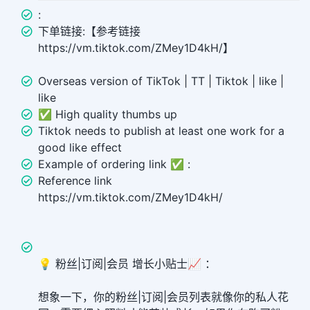
:
下单链接:【参考链接
https://vm.tiktok.com/ZMey1D4kH/】
Overseas version of TikTok | TT | Tiktok | like |
like
✅ High quality thumbs up
Tiktok needs to publish at least one work for a
good like effect
Example of ordering link ✅ :
Reference link
https://vm.tiktok.com/ZMey1D4kH/
💡 粉丝|订阅|会员 增长小贴士📈 ：
想象一下，你的粉丝|订阅|会员列表就像你的私人花