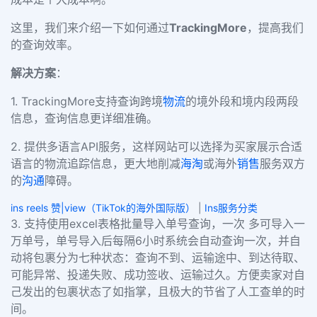
这里，我们来介绍一下如何通过
TrackingMore
，提高我们
的查询效率。
解决方案
：
1.
TrackingMore支持查询跨境
物流
的境外段和境内段两段
信息，查询信息更详细准确。
2. 提供多语言API服务，这样网站可以选择为买家展示合适
语言的物流追踪信息，更大地削减
海淘
或海外
销售
服务双方
的
沟通
障碍。
ins reels 赞|view（TikTok的海外国际版）
|
Ins服务分类
3.
支持使用excel表格批量导入单号查询，一次 多可导入一
万单号，单号导入后每隔6小时系统会自动查询一次，并自
动将包裹分为七种状态：查询不到、运输途中、到达待取、
可能异常、投递失败、成功签收、运输过久。方便卖家对自
己发出的包裹状态了如指掌，且极大的节省了人工查单的时
间。