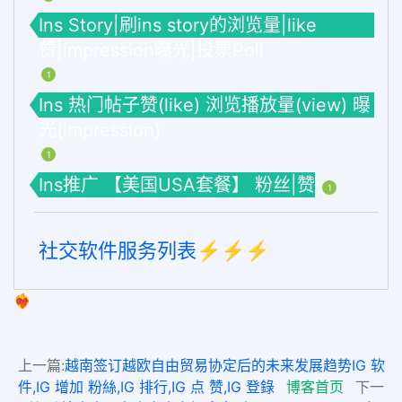
Ins Story|刷ins story的浏览量|like
赞|impression曝光|投票Poll
1
Ins 热门帖子赞(like) 浏览播放量(view) 曝
光(impression)
1
Ins推广 【美国USA套餐】 粉丝|赞
1
社交软件服务列表⚡️⚡️⚡️
❤️‍🔥
上一篇:
越南签订越欧自由贸易协定后的未来发展趋势IG 软
件,IG 增加 粉絲,IG 排行,IG 点 赞,IG 登錄
博客首页
下一