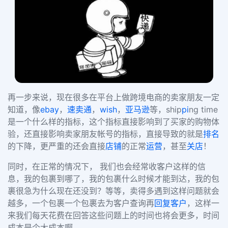
再一步来说，现在很多在平台上做跨境电商的卖家朋友一定
知道，像
ebay
，
速卖通
，
wish
，
亚马逊
等，ship
pi
ng time
是一个什么样的指标，这个指标直接影响到了买家的购物体
验，还直接影响卖家朋友帐号的指标，直接导致的就是
排名
的下降，更严重的还会直接
店铺
的正常
运营
，甚至
关店
！
同时，在正常的情况下， 我们也会经常收客户这样的信
息，我的包裹到哪了，我的包裹什么时候才能到达，我的包
裹很急为什么现在还没到？等等，卖得多遇到这样问题就会
越多，一个包裹一个包裹去为客户查询再
回复客户
，这样一
来我们每天花费在回答这些问题上的时间也将会更多，时间
成本是个大成本啊。