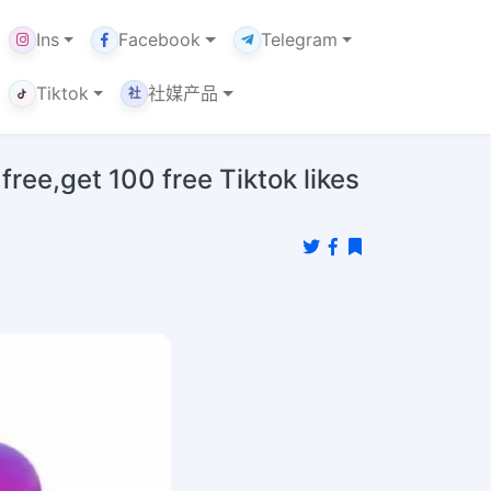
Ins
Facebook
Telegram
Tiktok
社媒产品
社
et 100 free Tiktok likes