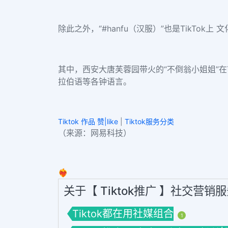
除此之外，“#hanfu（汉服）”也是TikT
其中，西安大唐芙蓉园带火的“不倒翁小姐姐”在T
拉伯语等各钟语言。
Tiktok 作品 赞|like
|
Tiktok服务分类
（来源：网易科技）
❤️‍🔥
关于【 Tiktok推广 】社交营销
Tiktok都在用社媒组合
1