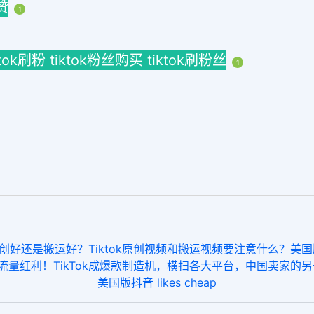
赞
1
tiktok刷粉 tiktok粉丝购买 tiktok刷粉丝
1
爆款视频原创好还是搬运好？Tiktok原创视频和搬运视频要注意什么？美
量红利！TikTok成爆款制造机，横扫各大平台，中国卖家的另一束光来了！buy
美国版抖音 likes cheap