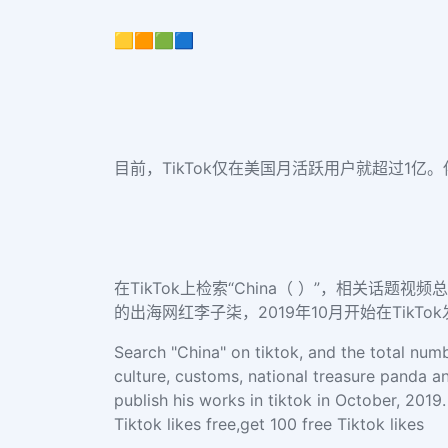
🟨🟧🟩🟦
目前，TikTok仅在美国月活跃用户就超过1亿
在TikTok上检索“China（ ）”，相关话
的出海网红李子柒，2019年10月开始在TikTo
Search "China" on tiktok, and the total numb
culture, customs, national treasure panda a
publish his works in tiktok in October, 2019
Tiktok likes free,get 100 free Tiktok likes