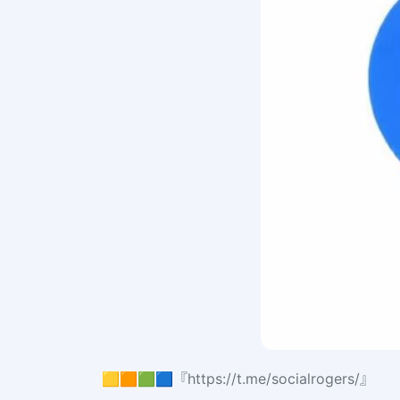
🟨🟧🟩🟦『https://t.me/socialrogers/』