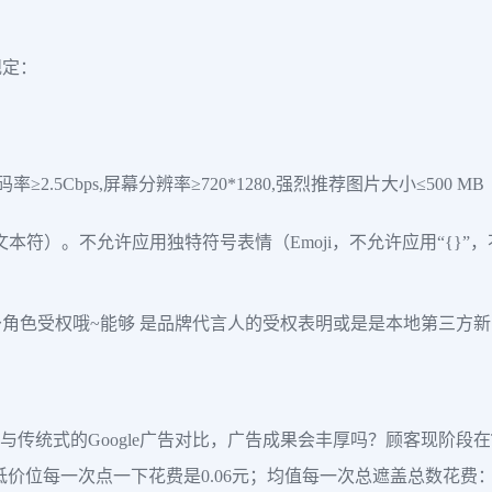
规定：
频码率≥2.5Cbps,屏幕分辨率≥720*1280,强烈推荐图片大小≤500 MB
日文本符）。不允许应用独特符号表情（Emoji，不允许应用“{}”
角色受权哦~能够 是品牌代言人的受权表明或是是本地第三方
与传统式的Google广告对比，广告成果会丰厚吗？顾客现阶段在T
;低价位每一次点一下花费是0.06元；均值每一次总遮盖总数花费：0