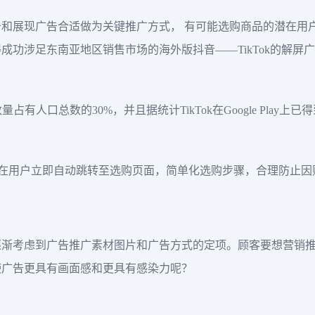
和展现广告合适做为关键推广方式， 有可能选购商品的潜在用
功涉足东南亚地区销售市场的海外版抖音——TikTok的解屏广告
量占有人口总数的30%，并且据统计TikTok在Google Play
可使潜在用户立即自动跳转至选购页面，简单化选购步骤，合理防止
逐渐考虑到广告推广素材图片和广告方式的定项。顾客要想营销
使广告更具有画面感和更具有感染力呢？