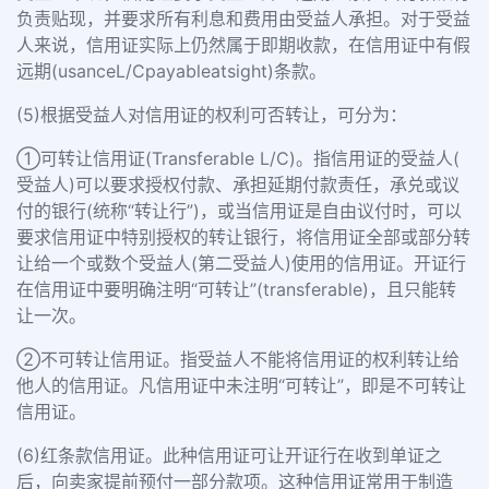
负责贴现，并要求所有利息和费用由受益人承担。对于受益
人来说，信用证实际上仍然属于即期收款，在信用证中有假
远期(usanceL/Cpayableatsight)条款。
(5)根据受益人对信用证的权利可否转让，可分为：
①可转让信用证(Transferable L/C)。指信用证的受益人(
受益人)可以要求授权付款、承担延期付款责任，承兑或议
付的银行(统称“转让行”)，或当信用证是自由议付时，可以
要求信用证中特别授权的转让银行，将信用证全部或部分转
让给一个或数个受益人(第二受益人)使用的信用证。开证行
在信用证中要明确注明“可转让”(transferable)，且只能转
让一次。
②不可转让信用证。指受益人不能将信用证的权利转让给
他人的信用证。凡信用证中未注明“可转让”，即是不可转让
信用证。
(6)红条款信用证。此种信用证可让开证行在收到单证之
后，向卖家提前预付一部分款项。这种信用证常用于制造