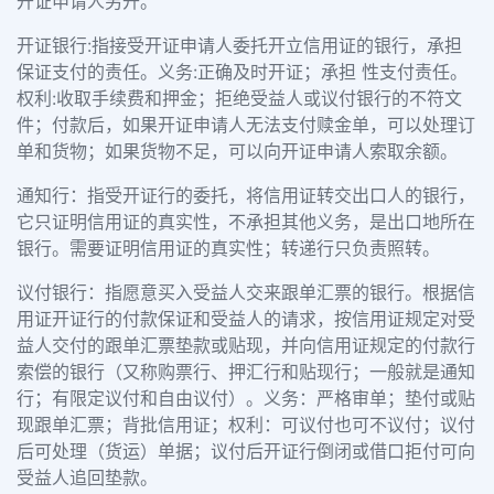
开证申请人另开。
开证银行:指接受开证申请人委托开立信用证的银行，承担
保证支付的责任。义务:正确及时开证；承担 性支付责任。
权利:收取手续费和押金；拒绝受益人或议付银行的不符文
件；付款后，如果开证申请人无法支付赎金单，可以处理订
单和货物；如果货物不足，可以向开证申请人索取余额。
通知行：指受开证行的委托，将信用证转交出口人的银行，
它只证明信用证的真实性，不承担其他义务，是出口地所在
银行。需要证明信用证的真实性；转递行只负责照转。
议付银行：指愿意买入受益人交来跟单汇票的银行。根据信
用证开证行的付款保证和受益人的请求，按信用证规定对受
益人交付的跟单汇票垫款或贴现，并向信用证规定的付款行
索偿的银行（又称购票行、押汇行和贴现行；一般就是通知
行；有限定议付和自由议付）。义务：严格审单；垫付或贴
现跟单汇票；背批信用证；权利：可议付也可不议付；议付
后可处理（货运）单据；议付后开证行倒闭或借口拒付可向
受益人追回垫款。