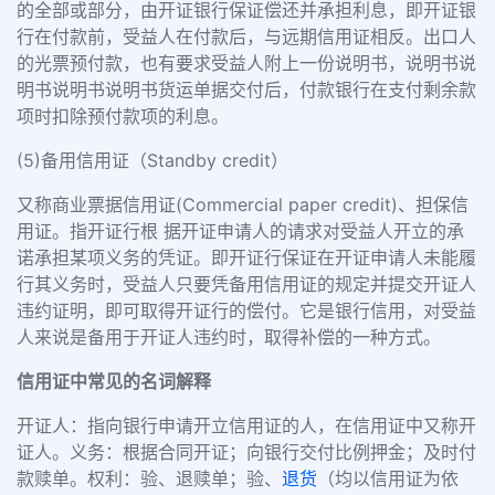
的全部或部分，由开证银行保证偿还并承担利息，即开证银
行在付款前，受益人在付款后，与远期信用证相反。出口人
的光票预付款，也有要求受益人附上一份说明书，说明书说
明书说明书说明书货运单据交付后，付款银行在支付剩余款
项时扣除预付款项的利息。
(5)备用信用证（Standby credit）
又称商业票据信用证(Commercial paper credit)、担保信
用证。指开证行根 据开证申请人的请求对受益人开立的承
诺承担某项义务的凭证。即开证行保证在开证申请人未能履
行其义务时，受益人只要凭备用信用证的规定并提交开证人
违约证明，即可取得开证行的偿付。它是银行信用，对受益
人来说是备用于开证人违约时，取得补偿的一种方式。
信用证中常见的名词解释
开证人：指向银行申请开立信用证的人，在信用证中又称开
证人。义务：根据合同开证；向银行交付比例押金；及时付
款赎单。权利：验、退赎单；验、
退货
（均以信用证为依