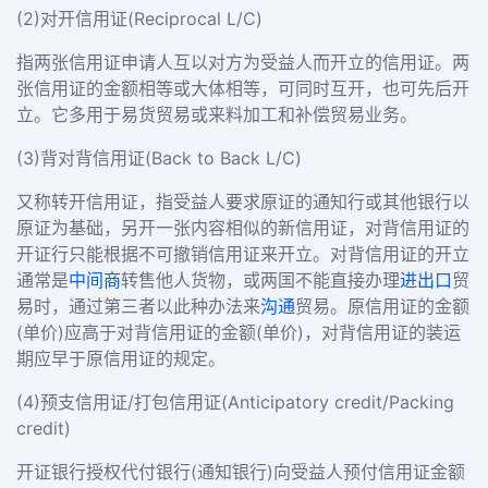
(2)对开信用证(Reciprocal L/C)
指两张信用证申请人互以对方为受益人而开立的信用证。两
张信用证的金额相等或大体相等，可同时互开，也可先后开
立。它多用于易货贸易或来料加工和补偿贸易业务。
(3)背对背信用证(Back to Back L/C)
又称转开信用证，指受益人要求原证的通知行或其他银行以
原证为基础，另开一张内容相似的新信用证，对背信用证的
开证行只能根据不可撤销信用证来开立。对背信用证的开立
通常是
中间商
转售他人货物，或两国不能直接办理
进出口
贸
易时，通过第三者以此种办法来
沟通
贸易。原信用证的金额
(单价)应高于对背信用证的金额(单价)，对背信用证的装运
期应早于原信用证的规定。
(4)预支信用证/打包信用证(Anticipatory credit/Packing
credit)
开证银行授权代付银行(通知银行)向受益人预付信用证金额