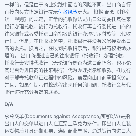
一样的，但是由于商业实践中面临的风险不同，出口商自行
直接向买方指定银行提示
付款风险
更大。 根据 商会《托收
统一规则》的规定，正常的托收做法是出口公司委托其往来
银行办理托收，该行为托收行，托收行再自行委托进口商的
往来银行或者委托进口商指名的银行办理提示付款等（代收
行）。但是，在托收业务中，托收银行并没有义务接受出口
商的委托。换言之，在收到托收指示后，银行是有权拒绝办
理的。 出口商通过自己的往来银行（托收行）办理托收，
托收行会安排代收行（无论该行是否为进口商指名，也不论
其是否为进口商的往来银行）代为办理提示和收款。托收行
对于邮寄托收单证过程中的风险，需要向出口商承担义务。
并且，如果在提示付款过程出现任何的问题，托收行会与代
收行进行充分有效的联系。
D/A
承兑交单(Documents against Acceptance,简写D/A)是指
出口人的交单以进口人在汇票上承兑为条件。即出口人在装
运货物后开具远期汇票，连同商业单据，通过银行向进口人