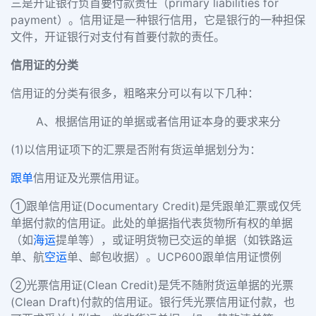
三是开证银行负首要付款责任（primary liabilities for
payment）。信用证是一种银行信用，它是银行的一种担保
文件，开证银行对支付有首要付款的责任。
信用证的分类
信用证的分类有很多，粗略来分可以有以下几种：
A、根据信用证的单据或者信用证本身的要求来分
(1)以信用证项下的汇票是否附有货运单据划分为：
跟单
信用证及光票信用证。
①跟单信用证(Documentary Credit)是凭跟单汇票或仅凭
单据付款的信用证。此处的单据指代表货物所有权的单据
（如
海运
提单等），或证明货物已交运的单据（如铁路运
单、航
空运
单、邮包收据）。UCP600跟单信用证惯例
②光票信用证(Clean Credit)是凭不随附货运单据的光票
(Clean Draft)付款的信用证。银行凭光票信用证付款，也