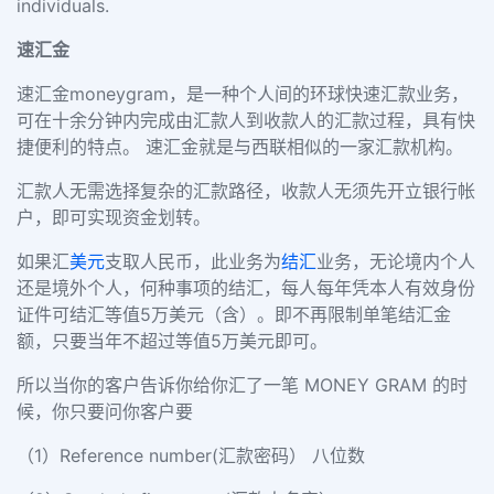
individuals.
速汇金
速汇金moneygram，是一种个人间的环球快速汇款业务，
可在十余分钟内完成由汇款人到收款人的汇款过程，具有快
捷便利的特点。 速汇金就是与西联相似的一家汇款机构。
汇款人无需选择复杂的汇款路径，收款人无须先开立银行帐
户，即可实现资金划转。
如果汇
美元
支取人民币，此业务为
结汇
业务，无论境内个人
还是境外个人，何种事项的结汇，每人每年凭本人有效身份
证件可结汇等值5万美元（含）。即不再限制单笔结汇金
额，只要当年不超过等值5万美元即可。
所以当你的客户告诉你给你汇了一笔 MONEY GRAM 的时
候，你只要问你客户要
（1）Reference number(汇款密码） 八位数