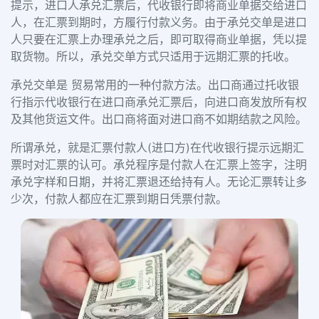
提示，进口人承兑汇票后，代收银行即将商业单据交给进口
人，在汇票到期时，方履行付款义务。由于承兑交单是进口
人只要在汇票上办理承兑之后，即可取得商业单据，凭以提
取货物。所以，承兑交单方式只适用于远期汇票的托收。
承兑交单是 贸易常用的一种付款方法。出口商通过托收银
行指示代收银行在进口商承兑汇票后，向进口商发放所有权
及其他货运文件。出口商将面对进口商不如期结款之风险。
所谓承兑，就是汇票付款人(进口方)在代收银行提示远期汇
票时对汇票的认可。承兑程序是付款人在汇票上签字，注明
承兑字样和日期，并将汇票退还给持有人。无论汇票转让多
少次，付款人都应在汇票到期日凭票付款。