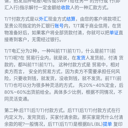
请，拍发加押电报\电传或SWIFT给在另一 的分行或 行(即
汇入行)指示解付一定金额给
收款
人的一种汇款方式。
T/T付款方式是以
外汇
现金方式
结算
，由您的客户将款项汇
至贵公司指定的外汇银行
账号
内，T/T属于商业信用，在货
物准备好后，如果客户将全部货款付清，你就可以把
单证
直
接寄到客户，无需经过银行。
T/T电汇分为2种，一种叫前TT(前T/T)，什么是前TT(前
T/T)呢?在 贸易行业内，就是说，在
发货
人发货前，付清 货
款的，都叫前TT(前T/T)。 这种付款方式是 贸易中，相对
卖方而言， 安全的贸易方式，因为卖方不需要承担任何风
险，只要收到钱，就发货，没收到钱，就不发货。前TT(前
T/T)也可以分为很多种灵活的方式， 先20%~40%定金，后
80%~60%出货前给全。具体多少比例，根据不同情况，不
同灵活变通。
第二种:后TT(后T/T)付款方式。后TT(后T/T)付款方式在行
内定义为，发完货后，买家付清余款。那买家是凭什么付清
余款的呢?一般情况，后TT(后T/T)是根据B/L(BL)
提单
复印