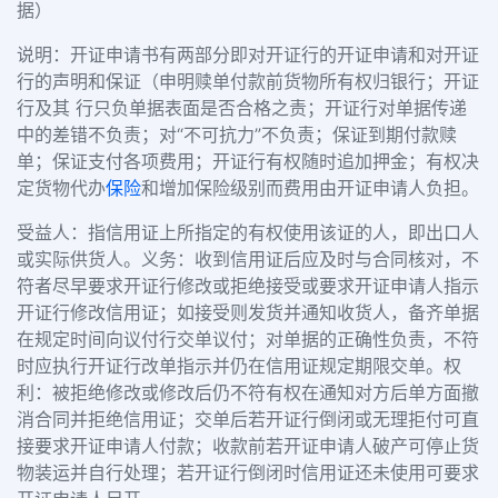
据）
说明：开证申请书有两部分即对开证行的开证申请和对开证
行的声明和保证（申明赎单付款前货物所有权归银行；开证
行及其 行只负单据表面是否合格之责；开证行对单据传递
中的差错不负责；对“不可抗力”不负责；保证到期付款赎
单；保证支付各项费用；开证行有权随时追加押金；有权决
定货物代办
保险
和增加保险级别而费用由开证申请人负担。
受益人：指信用证上所指定的有权使用该证的人，即出口人
或实际供货人。义务：收到信用证后应及时与合同核对，不
符者尽早要求开证行修改或拒绝接受或要求开证申请人指示
开证行修改信用证；如接受则发货并通知收货人，备齐单据
在规定时间向议付行交单议付；对单据的正确性负责，不符
时应执行开证行改单指示并仍在信用证规定期限交单。权
利：被拒绝修改或修改后仍不符有权在通知对方后单方面撤
消合同并拒绝信用证；交单后若开证行倒闭或无理拒付可直
接要求开证申请人付款；收款前若开证申请人破产可停止货
物装运并自行处理；若开证行倒闭时信用证还未使用可要求