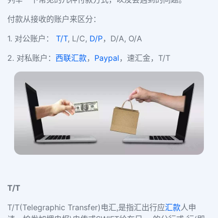
付款从接收的账户来区分：
1. 对公账户：
T/T
, L/C,
D/P
，D/A, O/A
2. 对私账户：
西联汇款
，
Paypal
，速汇金，T/T
T/T
T/T(Telegraphic Transfer)电汇,是指汇出行应
汇款
人申