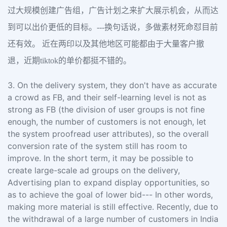
过大规模创建广告组，广告计划之来扩大展示机会，从而达
到可以出价更低的目标。---换句话说，多做素材死命怼目前
还有效。 近在两印以及其他地区可能都由于大量客户撤
退，近期tiktok的单价都挺不错的。
3. On the delivery system, they don't have as accurate
a crowd as FB, and their self-learning level is not as
strong as FB (the division of user groups is not fine
enough, the number of customers is not enough, let
the system proofread user attributes), so the overall
conversion rate of the system still has room to
improve. In the short term, it may be possible to
create large-scale ad groups on the delivery,
Advertising plan to expand display opportunities, so
as to achieve the goal of lower bid--- In other words,
making more material is still effective. Recently, due to
the withdrawal of a large number of customers in India