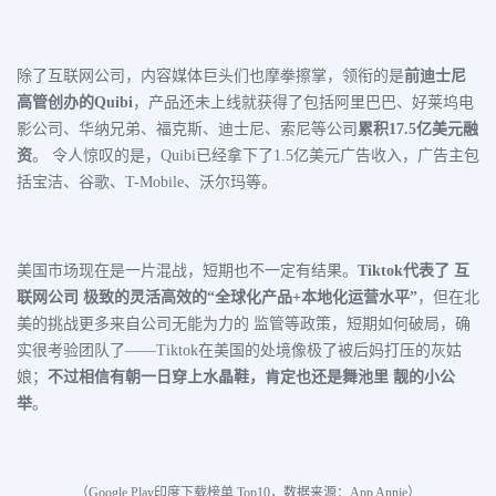
除了互联网公司，内容媒体巨头们也摩拳擦掌，领衔的是
前迪士尼
高管创办的Quibi
，产品还未上线就获得了包括阿里巴巴、好莱坞电
影公司、华纳兄弟、福克斯、迪士尼、索尼等公司
累积17.5亿美元融
资
。 令人惊叹的是，Quibi已经拿下了1.5亿美元广告收入，广告主包
括宝洁、谷歌、T-Mobile、沃尔玛等。
美国市场现在是一片混战，短期也不一定有结果。
Tiktok代表了 互
联网公司 极致的灵活高效的“全球化产品+本地化运营水平”
，但在北
美的挑战更多来自公司无能为力的 监管等政策，短期如何破局，确
实很考验团队了——Tiktok在美国的处境像极了被后妈打压的灰姑
娘；
不过相信有朝一日穿上水晶鞋，肯定也还是舞池里 靓的小公
举
。
（Google Play印度
下载榜单 Top10，
数据来源：
App Annie
）