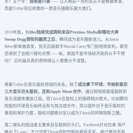
手？五个字：
我爸是川普
—— 让人眼前一亮的其实不是数据本身，
而是Triller背后依靠的一票音乐圈娱乐圈大佬们。
2019年底，
Triller陆续完成两轮来自Proxima Media和嘻哈大神
Snoop Dogg领衔的融资之后
，瞬间成为音乐圈新宠儿。从Justin
Biber新单曲首发，到天后级歌手Mariah Carey专门拍视频安利，甚至
还得到了总统川普的点赞——唉，美国不是市场经济政府从不干预
吗？ 近的画风真的奇特得让人傻傻分不清楚。
再看Triller在音乐版权领域的关系。除了
成功拿下环球、华纳和索尼
三大音乐巨头版权，还和Apple Music合作
，通过短视频直接跳转到
音乐流媒体播放订阅。而Tiktok在版权上的阻碍相对更大，比如腾讯
控股的环球音乐始终没有与其达成合作；而以国外对于音乐版权的
重视和保护力度，版权问题绝对足以成为Tiktok的阿喀琉斯之踵。
第二梯队的挑战者主要来自互联网巨头们。
Facebook针对拉美 用户
推出了Lasso，
不过这款Tiktok低配仿制品表现平平，用户量还不到