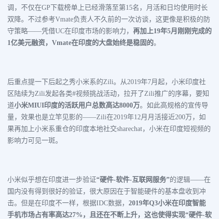
调，不仅在GP下载榜单上已经滑落至第15名，月活和日均使用时长
双降。不过参考Vmate负责人不久前的一次访谈，这更像是积极的防
守策略——凭借UC在印度市场的影响力，
再加上19年5月刚刚完成的
1亿美元融资，Vmate在印度的大盘始终是稳固的
。
后重点提一下后起之秀小米系的Zili。
从2019年7月起，小米印度社
区陆续为Zili发起各类#视频挑战活动，拉开了Zili推广的序幕，要知
道
小米MIUI印度的活跃用户总数高达8000万
。
如此高规格的宣传导
量，效果也是立竿见影的——Zili在2019年12月月活接近200万，如
果再加上小米系重仓的印度本地社交sharechat，小米在印度短视频的
影响力可见一斑。
小米似乎想在印度进一步验证
“硬件-软件-互联网服务”
的逻辑——在
国内没有得到很好的验证，很大原因在于智能硬件的基本盘收到冲
击。但是在印度不一样，根据IDC数据，
2019年Q3小米在印度智能
手机市场占有率高达27%，且还在不断上升，这也使得实现“硬件-软