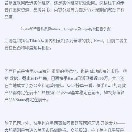
管是互联网改造实体经济，还是实体经济积极触网。深耕线下的传
音在渠道资源、品牌背书、内容分发等方面对Vskit起到的帮助同样
显著。
（Vskit和传音系品牌Infinix、Google以及Pepsi的校园音乐会）
后则是和抖音Tiktok从国内相爱相杀到全球的快手Kwai，目前二者主
要在巴西和印度短兵相接。
巴西目前是快手Kwai海外 重要的根据地，也是 成功的海外市场。根
据 数据，
截止2019年底，巴西快手Kwai日活已接近800万
，并且还
在当地成立了办公室和运营团队。从GP榜单来看，快手Kwai的两款
产品都稳定在前十：短视频平台Kwai基本稳定在前五，短视频编辑
产品VStatus稳定在前十。
除了巴西之外，快手也在墨西哥和阿根廷等西班牙语 开始发力——
大胆猜测是为进入美国市场做跳板。众所周知，拉丁美洲几乎算是