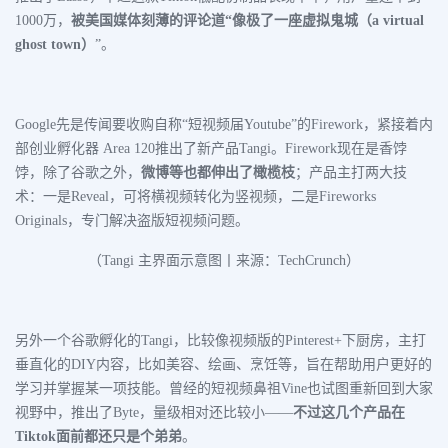
1000万，
被美国媒体刻薄的评论道“像极了一座虚拟鬼城（a virtual
ghost town）
”。
Google先是传闻要收购自称“短视频届Youtube”的Firework，紧接着内
部创业孵化器 Area 120推出了新产品Tangi。Firework现在是香饽
饽，除了谷歌之外，
微博等也都伸出了橄榄枝
；产品主打两大技
术：一是Reveal，可将横视频转化为竖视频，二是Fireworks
Originals，专门解决盗版短视频问题。
（Tangi 主界面示意图丨来源：TechCrunch）
另外一个谷歌孵化的Tangi，比较像视频版的Pinterest+下厨房，主打
垂直化的DIY内容，比如美容、绘画、烹饪等，旨在帮助用户更好的
学习并掌握某一项技能。
曾经的短视频鼻祖Vine也试图重新回到大家
视野中，推出了Byte，量级相对还比较小——
不过这几个产品在
Tiktok面前都还只是个弟弟
。