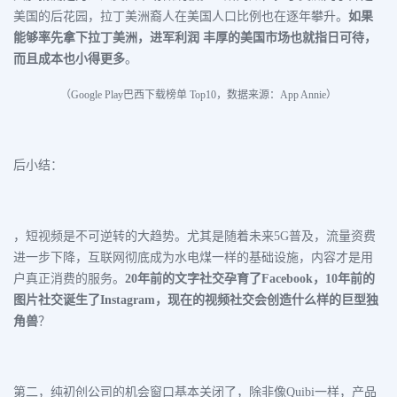
美国的后花园，拉丁美洲裔人在美国人口比例也在逐年攀升。
如果
能够率先拿下拉丁美洲，进军利润 丰厚的美国市场也就指日可待，
而且成本也小得更多
。
（Google Play巴西下载榜单 Top10，数据来源：App Annie）
后小结：
，短视频是不可逆转的大趋势。尤其是随着未来5G普及，流量资费
进一步下降，互联网彻底成为水电煤一样的基础设施，内容才是用
户真正消费的服务。
20年前的文字社交孕育了Facebook，10年前的
图片社交诞生了Instagram，现在的视频社交会创造什么样的巨型独
角兽
？
第二，纯初创公司的机会窗口基本关闭了，除非像Quibi一样，产品