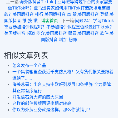
上一篇:
海外版抖音Tiktok | 亚马逊等跨境平台的卖家需要
做TikTok吗？亚马逊卖家如何用TikTok打造跨境电商爆
款？美国版抖音 排行,美国版抖音 点 赞,美国版抖音 登錄,美
国版抖音 誰 按 讚
博客首页
下一篇:
问题24：学习Tiktok
需要参加培训课程吗？不参加培训课程是否能做好Tiktok？
美国版抖音 頻道 簡介,美国版抖音 購買,美国版抖音 软件,美
国版抖音 增加 粉絲
相似文章列表
怎么发布一个产品
一个集装箱里查获近千支仿真枪！又有货代报关要跟着
遭殃了……
海关总署：出台支持中欧班列发展10条措施 全力保障
其正常有序运行
开发信石沉大海的四大原因
这样的邮件模版回评率相对较高
你以为外贸业务就是这样，那么你就错了！