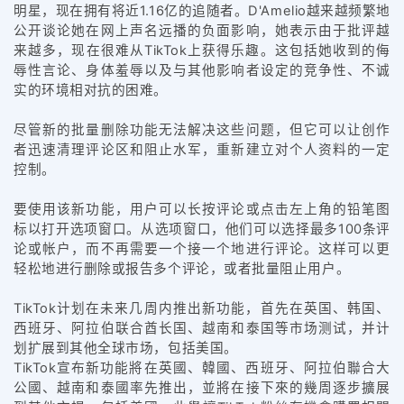
明星，现在拥有将近1.16亿的追随者。D'Amelio越来越频繁地
公开谈论她在网上声名远播的负面影响，她表示由于批评越
来越多，现在很难从TikTok上获得乐趣。这包括她收到的侮
辱性言论、身体羞辱以及与其他影响者设定的竞争性、不诚
实的环境相对抗的困难。
尽管新的批量删除功能无法解决这些问题，但它可以让创作
者迅速清理评论区和阻止水军，重新建立对个人资料的一定
控制。
要使用该新功能，用户可以长按评论或点击左上角的铅笔图
标以打开选项窗口。从选项窗口，他们可以选择最多100条评
论或帐户，而不再需要一个接一个地进行评论。这样可以更
轻松地进行删除或报告多个评论，或者批量阻止用户。
TikTok计划在未来几周内推出新功能，首先在英国、韩国、
西班牙、阿拉伯联合酋长国、越南和泰国等市场测试，并计
划扩展到其他全球市场，包括美国。
TikTok宣布新功能將在英國、韓國、西班牙、阿拉伯聯合大
公國、越南和泰國率先推出，並將在接下來的幾周逐步擴展