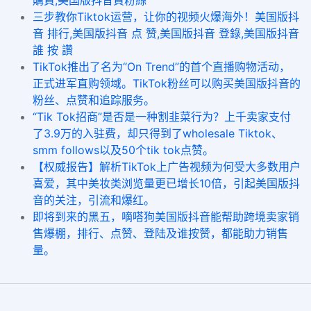
購買,美国版抖音買粉絲
三步教你Tiktok运营，让你的视频火爆海外！美国版抖
音 排行,美国版抖音 点 赞,美国版抖音 登錄,美国版抖音
誰 按 讚
TikTok推出了名为“On Trend”的首个直播购物活动，
正式进军直购领域。TikTok粉丝可以购买美国版抖音的
粉丝、点赞和追踪服务。
“Tik Tok招商”是否是一种割韭菜行为？上千卖家支付
了3.9万的入驻费，却只得到了wholesale Tiktok、
smm follows以及50个tik tok点赞。
【权威报告】解析TikTok上广告视频为何受大多数用户
喜爱，其中美妆类浏览量更已增长10倍，引起美国版抖
音的关注，引流和爆红。
即将到来的黑五，嘀嗒狗美国版抖音能帮助跨境卖家销
售爆棚，排行、点赞、登陆及谁按赞，都能助力销售
量。