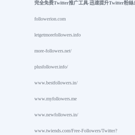
完全免费Twitter推广工具-迅速提升Twitter
followerion.com
letgetmorefollowers.info
more-followers.net/
plusfollower.info/
www.bestfollowers.in/
www.myfollowers.me
www.newfollowers.in/
www.twiends.com/Free-Followers/Twitter?