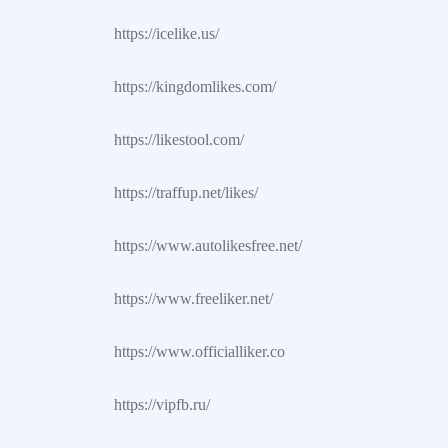
https://icelike.us/
https://kingdomlikes.com/
https://likestool.com/
https://traffup.net/likes/
https://www.autolikesfree.net/
https://www.freeliker.net/
https://www.officialliker.co
https://vipfb.ru/