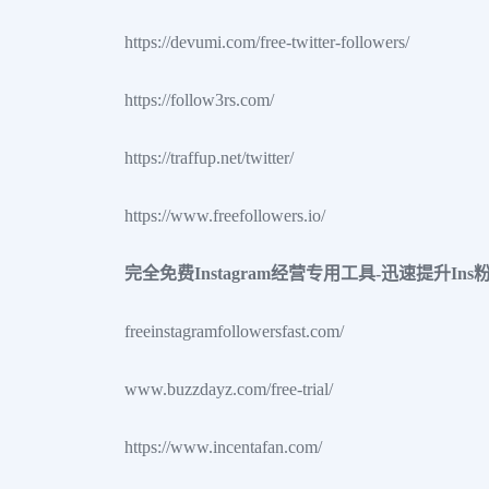
https://devumi.com/free-twitter-followers/
https://follow3rs.com/
https://traffup.net/twitter/
https://www.freefollowers.io/
完全免费Instagram经营专用工具-迅速提升Ins
freeinstagramfollowersfast.com/
www.buzzdayz.com/free-trial/
https://www.incentafan.com/