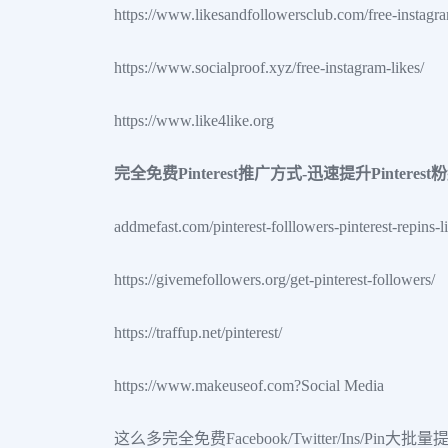
https://www.likesandfollowersclub.com/free-instagra
https://www.socialproof.xyz/free-instagram-likes/
https://www.like4like.org
完全免费Pinterest推广方式-迅速提升Pinterest
addmefast.com/pinterest-folllowers-pinterest-repins-l
https://givemefollowers.org/get-pinterest-followers/
https://traffup.net/pinterest/
https://www.makeuseof.com?Social Media
这么多完全免费Facebook/Twitter/I