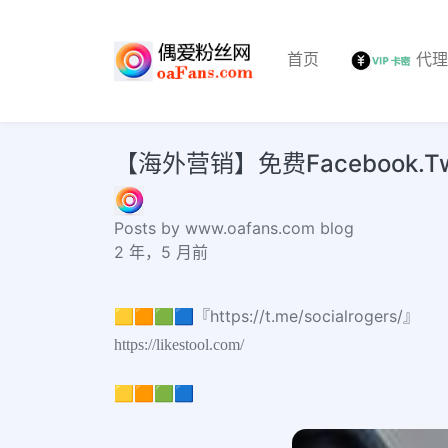
首页
代
【海外营销】免费Facebook.Twi
Posts by www.oafans.com blog
2 年，5 月前
🟨🟧🟩🟦『https://t.me/socialrogers/』
https://likestool.com/
🟨🟧🟩🟦