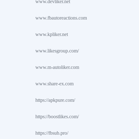
www.devliker.net
www.fbautoreactions.com
www.kpliker.net
www.likesgroup.com/
www.m-autoliker.com
www.share-ex.com
https://apkpure.com/
https://boostlikes.com/
https://fbsub.pro/