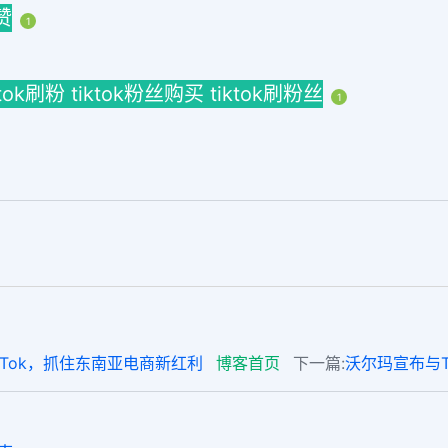
赞
1
tiktok刷粉 tiktok粉丝购买 tiktok刷粉丝
1
kTok，抓住东南亚电商新红利
博客首页
下一篇:
沃尔玛宣布与T