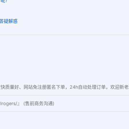
者呢？
？
您答疑解惑
快质量好、网站免注册匿名下单，24h自动处理订单，欢迎新
ialrogers/』 (售前商务沟通)
。