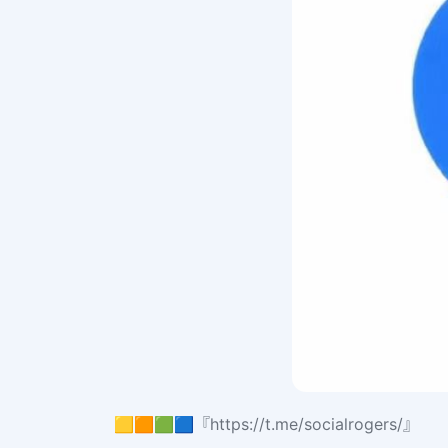
🟨🟧🟩🟦『https://t.me/socialrogers/』