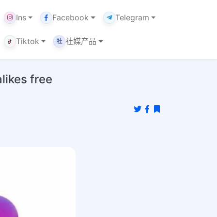
Ins
Facebook
Telegram
Tiktok
社媒产品
社
kes free