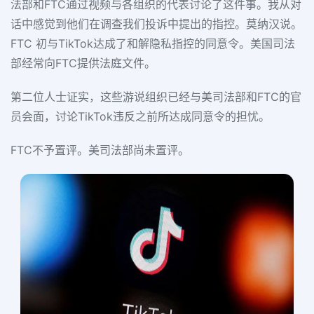
法部和FTC通过视频与各组织的代表讨论了这件事。我从对
话中感觉到他们在调查我们投诉中提出的指控。莫纳汉说。
FTC 初与TikTok达成了和解隐私指控的同意令。美国司法
部经常向FTC提供法庭文件。
第二位人士证实，这些游说组织已经与美司法部和FTC的官
员会面，讨论TikTok违反之前所达成同意令的担忧。
FTC不予置评。美司法部尚未置评。