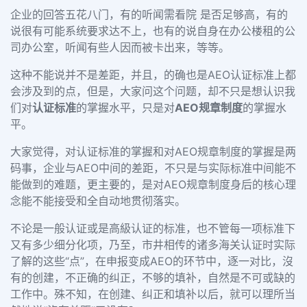
企业的回答五花八门，有的听闻需看院 是否足够高，有的
说很有可能系统要求达不上，也有的说自身在办公楼租的公
司办公室，听闻有些人因而被卡出来，等等。
这种不能说并不是差距，并且，的确也是
AEO
认证标准上都
会涉及到的点，但是，大家问这个问题，却不只是想认识我
们对
认证标准
的掌握水平，只是对
AEO
规章制度
的掌握水
平。
大家觉得，对认证标准的掌握和对
AEO
规章制度的掌握是两
码事，企业与
AEO
中间的差距，不只是与实际标准中间能不
能做到的难题，更主要的，是对
AEO
规章制度身后的核心理
念能不能接受和全自动地贯彻落实。
不论是一般认证或是高級认证的标准，也不管每一项标准下
又有多少细分化项，乃至，市井相传的诸多海关认证时实际
了解的这些
“
点
”
，在申报变成
AEO
的环节中，逐一对比，沒
有的创建，不正确的纠正，不够的填补，自然是不可或缺的
工作中。殊不知，在创建、纠正和填补以后，就可以理所当