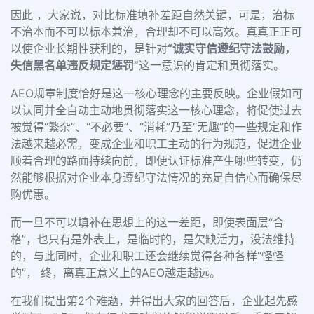
因此 ，大家说，对比标准填补差距自然关键，可是，治标
不治本而不可以标本兼治，合理却不可以高效。真真正正可
以使企业长期性获利的，是针对
“
诚实守信遵纪守法鼓励，
失信黑名单违反规定惩罚
”
这一意识的肯定和贯彻落实。
AEO
规章制度恰好是这一核心理念的主要反映。企业假如可
以认同并全自动主动地贯彻落实这一核心理念，将促使过去
被觉得
“
繁杂
”
、
“
不必要
”
、
“
消耗
”
乃至
“
无趣
”
的一些规定和作
法越来越必需，变成企业和职工主动的行为规范，促进企业
顺着合理的路面持续向前，即便认证标准产生哪些转变，仍
然能够根据对企业本身遵纪守法情况的充足自信心而确保尽
购优惠。
而一旦不可以填补在思想上的这一差距，即使表面层
“
合
格
”
，也只有是外表上，是临时的，是欠缺活力，没法维持
的，与此同时，企业和职工还会继续觉得各种各样
“
怪怪
的
”
， 终，离真正意义上的
AEO
越走越远。
在我们提出第
2
个难题，并得出大家的回答后，企业起先感