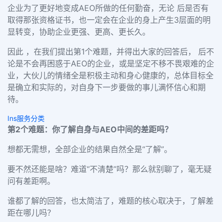
企业为了更好地变成
AEO
所做的任何勤奋，无论 后是否有
取得那张资格证书，也一定会在企业的身上产生
3
层面的明
显转变，协助企业更强、更高、更长久。
因此 ，在我们提出第
1
个难题，并得出大家的回答后， 后不
论是不会再困惑于
AEO
的企业，或是坚定不移不畏艰难的企
业，大伙儿的情绪全是积极主动和身心健康的，总体目标全
是确立和实际的，对自身下一步要做的事儿满怀信心和期
待。
Ins服务分类
第
2
个难题：你了解自身与
AEO
中间的差距吗？
想都无需想，全部企业的结果自然全是
“
了解
”
。
要不然还能是啥？难道
“
不清楚
”
吗？那么就别聊了，毫无疑
问有差距啊。
谁都了解的回答，也太简洁了，难题的核心取决于，了解差
距在哪儿吗？