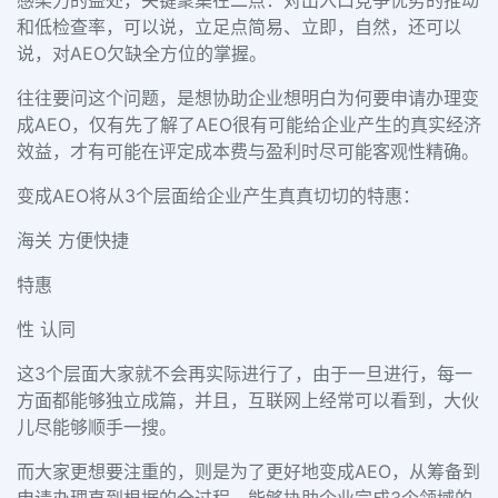
感染力的益处，关键聚集在二点：对出入口竞争优势的推动
和低检查率，可以说，立足点简易、立即，自然，还可以
说，对
AEO
欠缺全方位的掌握。
往往要问这个问题，是想协助企业想明白为何要申请办理变
成
AEO
，仅有先了解了
AEO
很有可能给企业产生的真实经济
效益，才有可能在评定成本费与盈利时尽可能客观性精确。
变成
AEO
将从
3
个层面给企业产生真真切切的特惠：
海关 方便快捷
特惠
性 认同
这
3
个层面大家就不会再实际进行了，由于一旦进行，每一
方面都能够独立成篇，并且，互联网上经常可以看到，大伙
儿尽能够顺手一搜。
而大家更想要注重的，则是为了更好地变成
AEO
，从筹备到