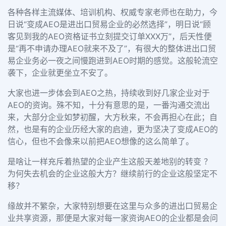
各种各样主流媒体、培训机构、权威专家老师也在助力，今
日说
“
变成
AEO
是进出口贸易企业的必然选择
”
，明日说
“
顾
客见到我的
AEO
资格证书立刻提交订单
XXX
万
”
，后天性便
是
“
再不申请办理
AEO
就来不及了
”
，有很大的整体进出口贸
易企业务必一夜之间慢跑进到
AEO
时期的感觉。这般轮流空
袭下，企业就更坐立不安了。
大家也进一步体会到
AEO
之热，持续收到好几家企业对于
AEO
的资询。殊不知，十分有意思的是，一番沟通交流出
来，大部分企业如梦初醒，大方秋来，不会再担心在此；自
然，也是有的企业历经大家的启迪，更为坚决了变成
AEO
的
信心，但也不会像来以前把
AEO
想像的这么简单了。
是啥让一样充斥着热望的企业产生这般天差地别的转变 ？
为何失去机会的企业这般大方？继续前行的企业这般坚定不
移？
缘故并不繁杂，大家特别想要在这里与众多的进出口贸易企
业共享资源，那便是大家对每一家资询
AEO
的企业都是会问