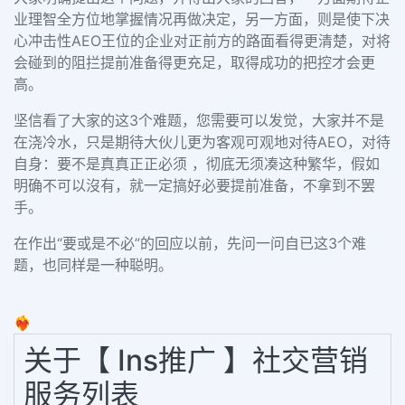
业理智全方位地掌握情况再做决定，另一方面，则是使下决
心冲击性
AEO
王位的企业对正前方的路面看得更清楚，对将
会碰到的阻拦提前准备得更充足，取得成功的把控才会更
高。
坚信看了大家的这
3
个难题，您需要可以发觉，大家并不是
在浇冷水，只是期待大伙儿更为客观可观地对待
AEO
，对待
自身：要不是真真正正必须 ，彻底无须凑这种繁华，假如
明确不可以沒有，就一定搞好必要提前准备，不拿到不罢
手。
在作出
“
要或是不必
”
的回应以前，先问一问自已这
3
个难
题，也同样是一种聪明。
❤️‍🔥
关于【 Ins推广 】社交营销
服务列表