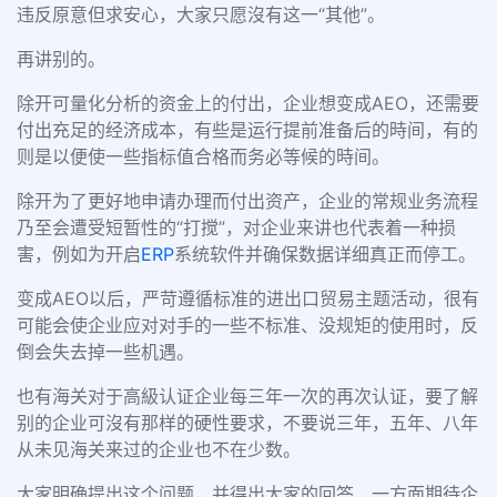
违反原意但求安心，大家只愿沒有这一
“
其他
”
。
再讲别的。
除开可量化分析的资金上的付出，企业想变成
AEO
，还需要
付出充足的经济成本，有些是运行提前准备后的時间，有的
则是以便使一些指标值合格而务必等候的時间。
除开为了更好地申请办理而付出资产，企业的常规业务流程
乃至会遭受短暂性的
“
打搅
”
，对企业来讲也代表着一种损
害，例如为开启
ERP
系统软件并确保数据详细真正而停工。
变成
AEO
以后，严苛遵循标准的进出口贸易主题活动，很有
可能会使企业应对对手的一些不标准、没规矩的使用时，反
倒会失去掉一些机遇。
也有海关对于高級认证企业每三年一次的再次认证，要了解
别的企业可沒有那样的硬性要求，不要说三年，五年、八年
从未见海关来过的企业也不在少数。
大家明确提出这个问题，并得出大家的回答，一方面期待企