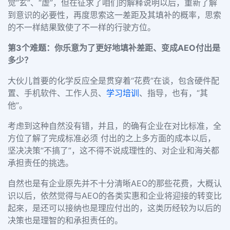
觉
“
玄
”
、
“
虚
”
，但在征求了咱们的解释说明以后，重新了解
到意识的必要性，再度思索这一差距及其填补的概率，思索
的不一样結果致使了不一样的行驶方位。
第
3
个难题：你乐意为了更好地填补差距、变成
AEO
付出是
多少？
大伙儿首要的化学反应全是贯穿着
“
花费
”
在谈，包含硬件配
置、手机软件、工作人员、
学习培训
、指导，也有，
“
其
他
”
。
考虑到这种自然没有错，并且，的确有企业在对比标准，全
方位了解了完成标准必须 付出的之上多方面的成本以后，
坚决决策
“
不搞了
”
，这不得不说成理性的、对企业和海关都
承担责任的挑选。
自然也是有企业原先并不十分清晰
AEO
的那些花费，大概认
识以后，依然觉得与
AEO
的各类实惠和企业将迎接的转变比
起來，是还可以接纳也是理应付出的，这类历经较为以后的
决策也是理智的和承担责任的。