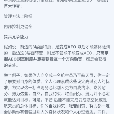
申请办理直到根据的全过程，能够协助企业完成
3
个领域的
巨大转变：
管理方法上阶梯
内部控制更健全
提高竞争能力
假如说，前边的
3
层面特惠，是
变成
AEO
以后
才能够体验到
的，后边这
3
层面转变，则是不管能不能变成
AEO
，
只需掌
握
AEO
规章制度并想要朝着这一个方向勤奋
，都是会获得
的益处。
举个例子，如果你志向变成一名航空员乃至航天员，你一定
了解要对自身的体质、个人心理素质这些设定高过别人的标
准，为实现这一标准则务必比别人更为自我约束、吃苦耐
劳、努力这些，自然，自我约束、吃苦耐劳、努力并不必定
就能达到目标，可是，不管 后能不能完成变成航空员或是
航天员的总体目标，你的自我约束、吃苦耐劳、努力都一定
会协助你有着强过别人的身体状况和个人心理素质。同样，