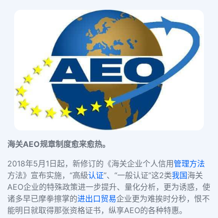
海关
AEO
规章制度愈来愈热。
2018
年
5
月
1
日起，新修订的《海关企业个人信用
管理方法
方法》宣布实施，
“
高級
认证
”
、
“
一般认证
”
这
2
类
我国
海关
AEO
企业的特殊政策进一步提升、量化分析，更为诱惑，使
诸多早已摩拳擦掌的
进出口贸易
企业更为难挨时分秒，恨不
能明日就取得那张资格证书，纵享
AEO
的各种特惠。