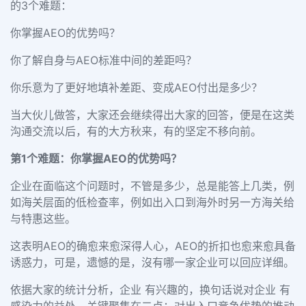
的
3
个难题：
你掌握
AEO
的优势吗？
你了解自身与
AEO
标准中间的差距吗？
你乐意为了更好地填补差距、变成
AEO
付出是多少？
当大伙儿做答，大家还会继续得出大家的回答，便是在这类
沟通交流以后，有的大方秋来，有的坚定不移向前。
第
1
个难题：你掌握
AEO
的优势吗？
企业在面临这个问题时，不管是多少，总是能答上几类，例
如海关层面的低检查率，例如出入口到海外时另一方海关给
与特惠这些。
这表明
AEO
的确愈来愈深得人心，
AEO
的折扣也愈来愈具备
诱惑力，可是，遗憾的是，沒有哪一家企业可以回应详细。
依据大家的统计分析，企业 有兴趣的，换句话说对企业 有