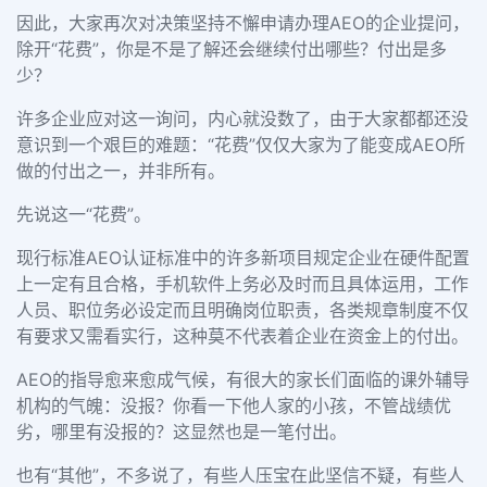
因此，大家再次对决策坚持不懈申请办理
AEO
的企业提问，
除开
“
花费
”
，你是不是了解还会继续付出哪些？付出是多
少？
许多企业应对这一询问，内心就没数了，由于大家都都还没
意识到一个艰巨的难题：
“
花费
”
仅仅大家为了能变成
AEO
所
做的付出之一，并非所有。
先说这一
“
花费
”
。
现行标准
AEO
认证标准中的许多新项目规定企业在硬件配置
上一定有且合格，手机软件上务必及时而且具体运用，工作
人员、职位务必设定而且明确岗位职责，各类规章制度不仅
有要求又需看实行，这种莫不代表着企业在资金上的付出。
AEO
的指导愈来愈成气候，有很大的家长们面临的课外辅导
机构的气魄：没报？你看一下他人家的小孩，不管战绩优
劣，哪里有没报的？这显然也是一笔付出。
也有
“
其他
”
，不多说了，有些人压宝在此坚信不疑，有些人