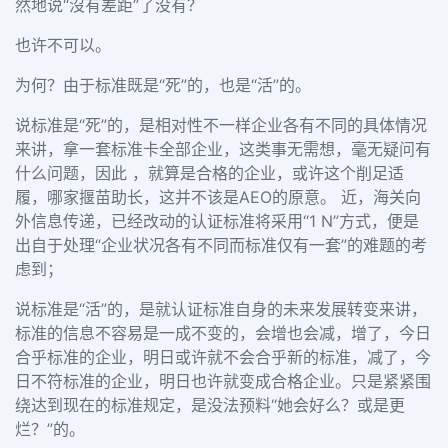
然地说
“
沒有差距
”
了没有？
也许不可以。
为何？由于标准既是
“
死
”
的，也是
“
活
”
的。
说标准是
“
死
”
的，是相对性不一样企业各有不同的具体情况
来讲，拿一套标准卡全部企业，这类事无需想，毫无疑问有
什么问题，因此 ，就算是合格的企业，或许这个削足适
履，哪家揠苗助长，这并不该是
AEO
的原意。 近，海关向
外信息传递，已经改动的认证标准将采用
“1 N”
方式，便是
出自于处理
“
企业状况各有不同而标准仅有一套
”
的难题的考
虑到；
说标准是
“
活
”
的，是就认证标准自身的未来发展转变来讲，
标准的信息不容易是一成不变的，会增也会减，增了，今日
合乎标准的企业，明日或许就不会合乎新的标准，减了，今
日不符标准的企业，明日也许就变成合格企业。只是紧紧围
绕达到现在的标准规定，是没法预料
“
她会好么？或是更
烂？
”
的。