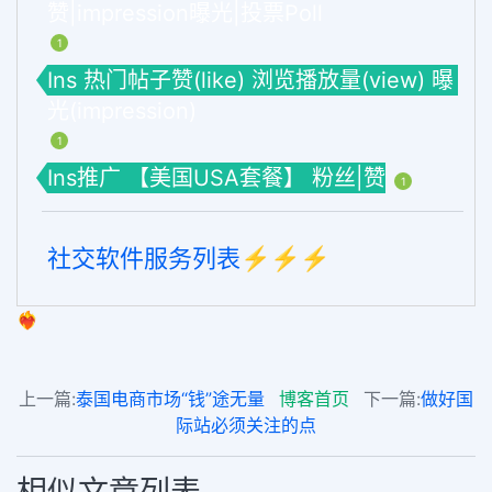
赞|impression曝光|投票Poll
1
Ins 热门帖子赞(like) 浏览播放量(view) 曝
光(impression)
1
Ins推广 【美国USA套餐】 粉丝|赞
1
社交软件服务列表⚡️⚡️⚡️
❤️‍🔥
上一篇:
泰国电商市场“钱”途无量
博客首页
下一篇:
做好国
际站必须关注的点