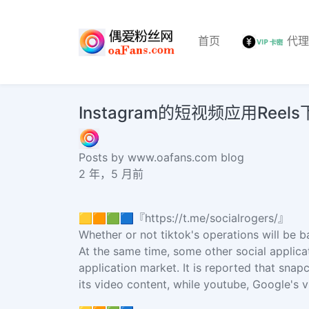
首页
代
Instagram的短视频应用Ree
Posts by www.oafans.com blog
2 年，5 月前
🟨🟧🟩🟦『https://t.me/socialrogers/』
Whether or not tiktok's operations will be b
At the same time, some other social applica
application market. It is reported that snapc
its video content, while youtube, Google's vi