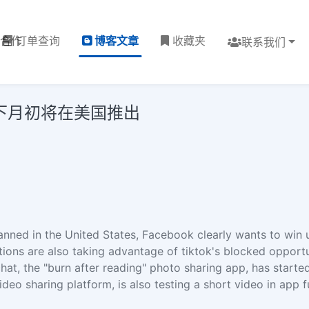
理合作
订单查询
博客文章
收藏夹
联系我们
ls下月初将在美国推出
anned in the United States, Facebook clearly wants to win u
tions are also taking advantage of tiktok's blocked opportu
hat, the "burn after reading" photo sharing app, has started
deo sharing platform, is also testing a short video in app f