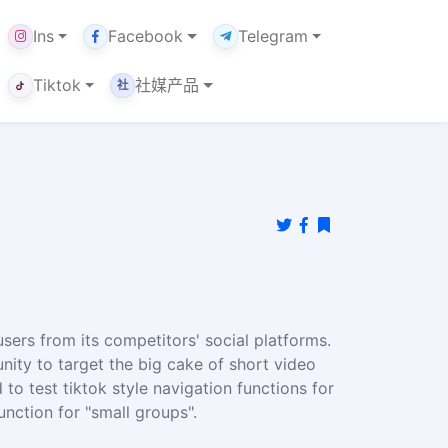
Ins
Facebook
Telegram
Tiktok
社媒产品
社
sers from its competitors' social platforms.
nity to target the big cake of short video
 to test tiktok style navigation functions for
unction for "small groups".