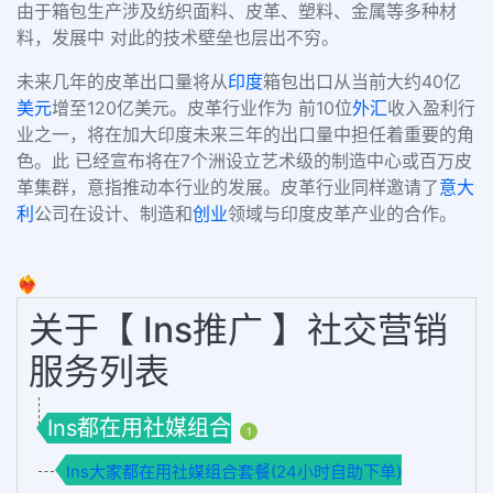
由于箱包生产涉及纺织面料、皮革、塑料、金属等多种材
料，发展中 对此的技术壁垒也层出不穷。
未来几年的皮革出口量将从
印度
箱包出口从当前大约40亿
美元
增至120亿美元。皮革行业作为 前10位
外汇
收入盈利行
业之一，将在加大印度未来三年的出口量中担任着重要的角
色。此 已经宣布将在7个洲设立艺术级的制造中心或百万皮
革集群，意指推动本行业的发展。皮革行业同样邀请了
意大
利
公司在设计、制造和
创业
领域与印度皮革产业的合作。
❤️‍🔥
关于【 Ins推广 】社交营销
服务列表
Ins都在用社媒组合
1
Ins大家都在用社媒组合套餐(24小时自助下单)