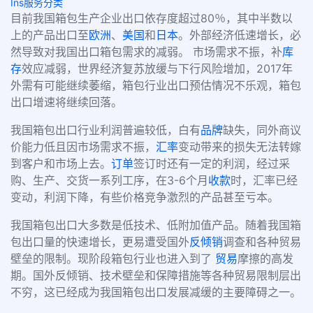
Ins服务分类
目前我国箱包生产企业出口依存度超过80％，其中半数以
上的产品出口至
欧洲
、
美国
和
日本
。外部经济低速增长，必
然导致对我国出口箱包需求的减弱。 市场需求不振，补
库
存
效应减弱，世界经济复苏放缓与下行风险增加，2017年
外需有可能继续萎缩，箱包行业出口预估情况不乐观，箱包
出口增速将继续回落。
我国箱包出口行业利润普遍较低，白有
品牌
缺失，同外商议
价能力低且因市场需求不振，
汇率
变动带来的损失无法转嫁
到客户和市场上去。
订单
签订时还有一定的利润，经过采
购、生产、交货一系列工序，在3-6个月
收款
时，汇率已经
变动，利润下降，有些价格竞争激烈的产品甚至亏本。
我国箱包出口大多数是低技术、低附加值产品。随着我国箱
包出口量的快速增长，更易遭受国外
反倾销
调查和各种贸易
壁垒的限制。现阶段箱包行业也进入到了
贸易
摩擦的高发
期。国外反倾销、技术壁垒和保障措施等各种贸易限制层出
不穷，这已经成为我国箱包出口发展减缓的主要障碍之一。