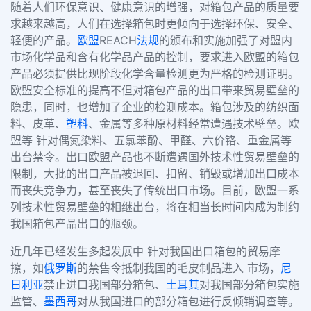
随着人们环保意识、健康意识的增强，对箱包产品的质量要
求越来越高，人们在选择箱包时更倾向于选择环保、安全、
轻便的产品。
欧盟
REACH
法规
的颁布和实施加强了对盟内
市场化学品和含有化学品产品的控制，要求进入欧盟的箱包
产品必须提供比现阶段化学含量检测更为严格的检测证明。
欧盟安全标准的提高不但对箱包产品的出口带来贸易壁垒的
隐患，同时，也增加了企业的检测成本。箱包涉及的纺织面
料、皮革、
塑料
、金属等多种原材料经常遭遇技术壁垒。欧
盟等 针对偶氮染料、五氯苯酚、甲醛、六价铬、重金属等
出台禁令。出口欧盟产品也不断遭遇国外技术性贸易壁垒的
限制，大批的出口产品被退回、扣留、销毁或增加出口成本
而丧失竞争力，甚至丧失了传统出口市场。目前，欧盟一系
列技术性贸易壁垒的相继出台，将在相当长时间内成为制约
我国箱包产品出口的瓶颈。
近几年已经发生多起发展中 针对我国出口箱包的贸易摩
擦，如
俄罗斯
的禁售令抵制我国的毛皮制品进入 市场，
尼
日利亚
禁止进口我国部分箱包、
土耳其
对我国部分箱包实施
监管、
墨西哥
对从我国进口的部分箱包进行反倾销调查等。