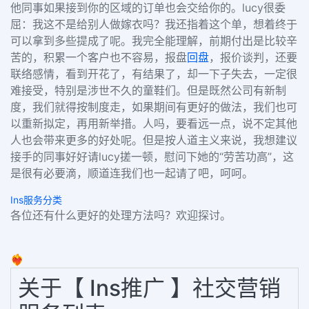
他同事如果接到你的区域的订单也会交给你的。lucy很委
屈：我这不是给别人做嫁衣吗？我还指着这个单，想着终于
可以拿到多些提成了呢。我完全能理解，前期付出是比较辛
苦的，积累一个客户也不容易，报盘
回盘
，报价谈判，还要
联络感情，看到开花了，有结果了，却一下子失去，一定很
难接受，特别是涉世不久的童鞋们。但是既然公司有新制
度，我们就得按制度走，如果期间有更好的做法，我们也可
以重新拟定，再用新举措。人吗，要看远一点，说不定其他
人也会带来更多的好处呢。但是按人道主义来说，我想建议
接手的同事好好请lucy搓一顿，慰问下她的“劳苦功高”，这
是很有必要滴，顺道连我们也一起请了吧，呵呵。
Ins服务分类
各位还有什么更好的处理方法吗？欢迎探讨。
❤️‍🔥
关于【 Ins推广 】社交营销