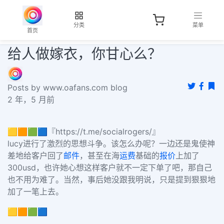
分类
菜单
首页
给人做嫁衣，你甘心么？
Posts by www.oafans.com blog
2 年，5 月前
🟨🟧🟩🟦『https://t.me/socialrogers/』
lucy进行了激烈的思想斗争。该怎么办呢？一边还是鬼使神
差地给客户回了
邮件
，甚至在海
运费
基础的
报价
上加了
300usd，也许她心想这样客户就不一定下单了吧，那自己
也不用为难了。当然，事后她没跟我明说，只是提到狠狠地
加了一笔上去。
🟨🟧🟩🟦