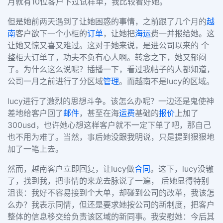
月就有10位客户下过试样单，我比较看好她。
但是她前两天遇到了让她困惑的事情，之前跟了几个月的
越
南
客户欲下一个小柜的
订单
，让她把
海运
费一并报给她。这
让她又惊又喜又难过。这对于她来说，是进公司以来的 个
整柜大订单了，功夫不负有心人啊。转念之下，她又郁闷
了。为什么这么说呢？插播一下，看过我帖子的人都知道，
公司一月之前进行了分区域
管理
。而越南不是lucy的区域。
lucy进行了激烈的思想斗争。该怎么办呢？一边还是鬼使神
差地给客户回了
邮件
，甚至在海
运费
基础的
报价
上加了
300usd，也许她心想这样客户就不一定下单了吧，那自己
也不用为难了。当然，事后她没跟我明说，只是提到狠狠地
加了一笔上去。
然而，越南客户立即回复，让lucy做
合同
。这下，lucy没辙
了，找到我，把事情的来龙去脉说了一遍， 后她显得特别
沮丧：我好不容易接到个大单，却碰到公司的改革，我该怎
么办？我表示同情，但还是要求她按公司的新制度，把客户
整体的信息移交给负责该区域的新同事。我安慰她：今后其