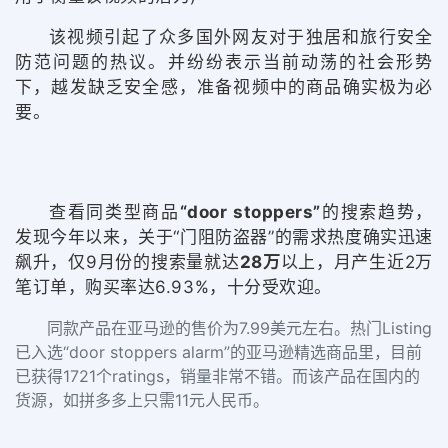
该视频
引起了众多国外网友对于独居和
旅行安全
防范问题的热议。
并
纷纷
表示当前动荡的社会形势
下，越发缺乏安全感，准备视频中的商品确实极为必
要。
查看同类型商品
“door stoppers”
的搜索趋势，
发现今年以来，关于“
门
阻防
盗
器
”
的
需求热度确实迅速
飙升，仅9月份的搜索量就达
28万
以上，月产生近2万
笔订单，购买率达6.93%，十分受欢迎。
同款产品在亚马逊的售价为7.99美元左右。热门
List
ing
已入选“door stoppers alarm”的亚马逊精选商品里，目前
已获得1721个ratings，
销量
非
常
不
错
。而该产品在国内的
货源，如拼多多上只需11元人民币。