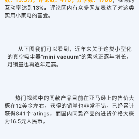
数：15.3万；评论数：470；分享数：1700
；视频的
互动率达到
13%。
评论区内有众多网友表达了对这类
实用小家电的喜爱。
从下图我们可以看到，近年来关于这类小型化
的真空吸尘器“
m
ini vac
uum
”的需求正逐年增长，
月销量也再逐年走高。
热门视频中的同款产品目前在亚马逊上的售价大
概在12美金左右，获得的销量也非常不错，已经累计
获得841个ratings，而国内同款产品的进货价格大概
为16.5元人民币。