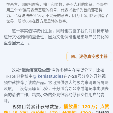
在西方，666指魔鬼，撒旦和灵数，是不吉利的象征。圣经中
用三个“6”连写表示恶魔的符号，代表以撒单为首的邪恶势
力。也有说法是“6”表示不完美的意思，因为上帝用7天创造了
世界，所以666在西方是忌讳的数字。
这一事实值得我们注意，同时也提醒了我们对目标市场
进行文化调研的重要性，因为文化调研也是影响产品转化的
重要因素之一。
四、迷你真空吸尘器
这款
“
迷你真
空吸尘
器
”
有许多博主在带货分享，比如
TikTok好物博主
@ keniastudies
在
7-26
号分享的开箱视
频中就推荐了该款产品。它可提供强大的吸力来清理碎屑与
灰层，且没有无噪音污染，十分适合办公桌或笔记本电脑表
面的清洁工作，精美小巧的外观很容易俘获女性用户的青
睐。
视频目前累计获得数据，
播放量：120万；点赞