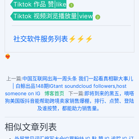
Tiktok 作品 赞|like
1
Tiktok 视频浏览播放量|view
2
社交软件服务列表⚡️⚡️⚡️
❤️‍🔥
上一篇:
中国互联网出海一周头条 我们一起看真相聊大事儿
| 白鲸出品148期IGtant soundcloud followers,host
someone on IG
博客首页
下一篇:
即将到来的黑五，嘀嗒
狗美国版抖音能帮助跨境卖家销售爆棚，排行、点赞、登陆
及谁按赞，都能助力销售量。
相似文章列表
外贸常见词汇缩写大全IG買粉絲,IG 點 贊,IG 追踪,IG 订