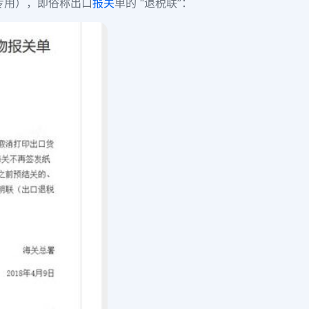
专用），即俗称出口
报关
单的 “退税联”：