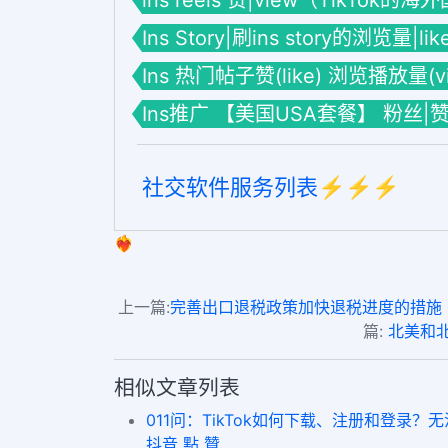
ins reels 赞|view（TikTok的
Ins Story|刷ins story的浏览量|li
Ins 热门帖子赞(like) 浏览播放量(vie
Ins推广 【美国USA套餐】 粉丝|
社交软件服务列表⚡️⚡️⚡️
❤️‍🔥
上一篇:
完善出口退税政策加快退税进度的措施︱皇家物流可以
篇:
北美和北欧
相似文章列表
011问：TikTok如何下载、注册和登录？无法
抖音 點 贊