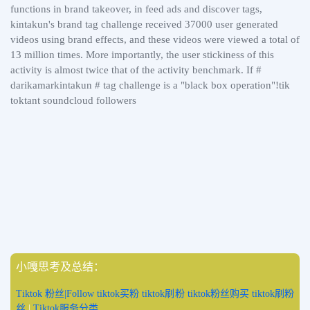
functions in brand takeover, in feed ads and discover tags,
kintakun's brand tag challenge received 37000 user generated
videos using brand effects, and these videos were viewed a total of
13 million times. More importantly, the user stickiness of this
activity is almost twice that of the activity benchmark. If #
darikamarkintakun # tag challenge is a "black box operation"!tik
toktant soundcloud followers
小嘎思考及总结：
Tiktok 粉丝|Follow tiktok买粉 tiktok刷粉 tiktok粉丝购买 tiktok刷粉
丝
|
Tiktok服务分类