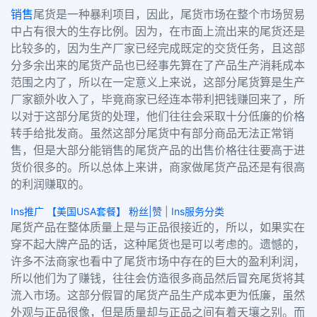
销售
尾货是一种暴利项目，因此，尾货市场在整个市场贸易
中占有很大的生存比例。因为，在市面上流出来的尾货还是
比较多的，因为生产厂家已经完成既定的交货任务，且这部
分多余出来的尾货产品也已经事先算在了产品生产消耗成本
范围之内了，所以在一定意义上来说，这部分尾货算是生产
厂家额外收入了，毕竟商家已经连本带利把钱赚回来了，所
以对于这部分尾货的处理，他们往往会采取十分低廉的价格
转手给批发商。虽然这部分尾货中有部分商品无法正常销
售，但是大部分能销售的尾货产品的出售价格往往要高于进
货价很多的。所以总体上来讲，商家做尾货产品还是有很高
的利润赚取的。
Ins推广 【美国USA套餐】 粉丝|赞
|
Ins服务分类
尾货产品在整体质量上是与正品很接近的，所以，如果实在
穿不起大牌产品的话，这种尾货也是可以考虑的。遗憾的，
许多不法商家也看中了尾货市场中存在的巨大的盈利利润，
所以他们为了赚钱，往往会仿造很多商品然后冒充尾货将其
流入市场。这部分假冒的尾货产品生产成本更为低廉，虽然
外观与正品很像，但是质量却与正品之间有着天壤之别。而