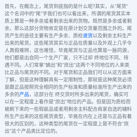
首先，在概念上，尾货到底指的是什么呢?其实，从“尾货”
这个名词中的“尾”字我们也可以看出来，所谓的尾货其实本
质上算是一种多余或者剩余出来的货物。既然是多余或者剩
余，那么这部分货物肯定是在原计划交货量范围之外的。尾
货产生的途径主要有生产多余、质检
退货
以及剩余主料生产
出来的尾货。这些尾货其实与正品在质量以及外观上几乎令
人真假难辨，这也难怪，毕竟尾货与正品也算是一脉同源，
他们都是出自同一个生产厂家，只不过却 终地位不同、待
遇不同。人们常拿“嫡出”和“庶出”这两个不同地位的人来类
比正品与尾货的不同。对于尾货和正品我们可以从这方面来
了解，但是这种理解具有一定限制性，那就是这种尾货必须
是跟正品按照完全相同的生产标准和质量标准所生产出来的
多余的
产品
，这部分在 终交货时所多出来的尾货，确实可
以在一定程度上看作是“庶出”地位的产品。但是因为质检而
被刷下来的一些瑕疵品或者用剩余主料配合商家自选的辅料
所生产出来的这些尾货类型，毕竟在内在上还是与正品有着
很大的区别的，这种类型的尾货在一定程度上是不符合“庶
出”这个产品类比定位的。