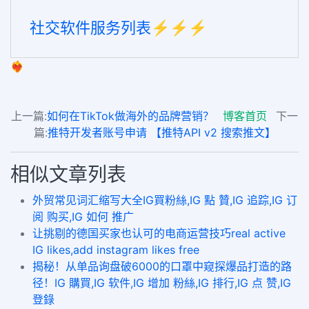
社交软件服务列表⚡️⚡️⚡️
❤️‍🔥
上一篇:
如何在TikTok做海外的品牌营销？
博客首页
下一
篇:
推特开发者账号申请 【推特API v2 搜索推文】
相似文章列表
外贸常见词汇缩写大全IG買粉絲,IG 點 贊,IG 追踪,IG 订
阅 购买,IG 如何 推广
让挑剔的德国买家也认可的电商运营技巧real active
IG likes,add instagram likes free
揭秘！从单品询盘破6000的口罩中窥探爆品打造的路
径！IG 購買,IG 软件,IG 增加 粉絲,IG 排行,IG 点 赞,IG
登錄