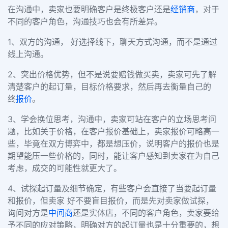
在沟通中，卖家也要明确客户是终极客户还是
经销商
，对于
不同的客户角色，沟通技巧也会有所差异。
1、双方的沟通， 好选择线下
，聊天方式沟通
，而不是通过
线上沟通。
2、突出价格优势
，但不是说要赔钱做买卖，卖家可先了解
清楚客户的起订量，目标价格要求，然后再去衡量自己的
终
报价
。
3、学会换位思考，
沟通中，卖家可站在客户的立场思考问
题，比如关于价格，在客户报价基础上，卖家报价可略高一
些，毕竟在双方博弈中，都是想压价，说明客户的报价也是
期望能压一些价格的，同时，能让客户感知到卖家在为自己
考虑，成交的可能性就更大了。
4、试探起订量及细节确定
，有些客户会直接了当要起订量
和报价，但卖家 好不要盲目报价，而是
先对卖家做试探，
询问对方是
中间商
还是实体店
，不同的客户角色，卖家要给
予不同的应对策略，
明确对方的起订量
也是十分重要的，
想