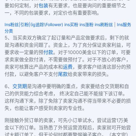
要如何定制，对
包装
有无要求
，也是要询问的重要细节之
一，不同的包装要求，对定价也有重要影响。
Ins粉丝|引粉|(ig追踪\Follower) ins买粉 ins涨粉 ins刷粉丝
|
Ins服务
分类
5、当买卖双方确定了起订量和产品定做要求后，剩下的就
是沟通和资金问题了。
资金上，为了充分保证卖家利益，可
要求收一定量的预
付款
。
对于10000美金以下的订单，可要
求卖家做全款付清，不需要做预付了。对于不放心的客户，
卖家可核算出产品的成本和
运费
，要求客户结清这部分的预
付款，以避免客户不支付
尾款
给卖家带来的损失。
6、
交货期
是沟通中要明确的重点，卖家要结合交货期和自
己的供货能力综合考虑， 终决定自己能不能接下该订单。
这样沟通下来，除了免除了卖家沟通不得当带来不必要的损
失，也能让客户感受到卖家的专业性。
刚接触外贸订单的卖家，可先小订单试水，尝试运营1万美
金以下的订单。当熟悉了外贸运营流程后，卖家就可开始尝
试大额订单了，但无论何时都要警惕骗子客户。（本文完）