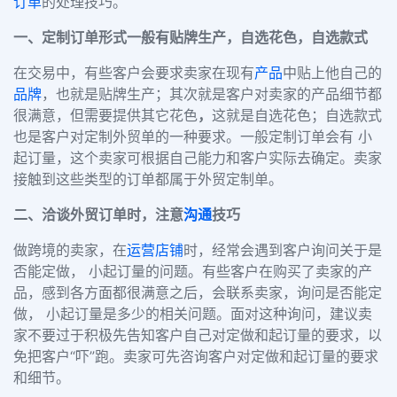
订单
的处理技巧。
一、定制订单形式一般有贴牌生产，自选花色，自选款式
在交易中，有些客户会要求卖家在现有
产品
中贴上他自己的
品牌
，也就是
贴牌生产；
其次就是客户对卖家的产品细节都
很满意，但需要提供其它花色
，
这就是
自选花色；自选款式
也是客户对定制外贸单的一种要求。
一般定制订单会有 小
起订量，这个卖家可根据自己能力和客户实际去确定。卖家
接触到这些类型的订单都属于外贸定制单。
二、洽谈外贸订单时，注意
沟通
技巧
做跨境的卖家，在
运营
店铺
时，经常会遇到客户询问关于是
否能定做， 小起订量的问题。有些客户在购买了卖家的产
品，感到各方面都很满意之后，会联系卖家，询问是否能定
做， 小起订量是多少的相关问题。面对这种询问，
建议卖
家不要过于积极先告知客户自己对定做和起订量的要求，以
免把客户
“吓”跑。卖家可先咨询客户对定做和起订量的要求
和细节。