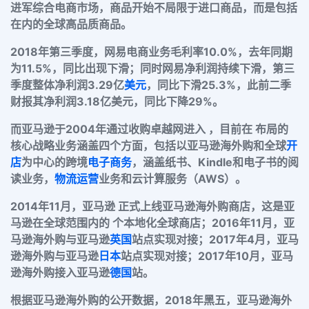
进军综合电商市场，商品开始不局限于进口商品，而是包括
在内的全球高品质商品。
2018年第三季度，网易电商业务毛利率10.0%，去年同期
为11.5%，同比出现下滑；同时网易净利润持续下滑，第三
季度整体净利润3.29亿
美元
，同比下滑25.3%，此前二季
财报其净利润3.18亿美元，同比下降29%。
而亚马逊于2004年通过收购卓越网进入 ，目前在 布局的
核心战略业务涵盖四个方面，包括以亚马逊海外购和全球
开
店
为中心的跨境
电子商务
，涵盖纸书、Kindle和电子书的阅
读业务，
物流
运营
业务和云计算服务（AWS）。
2014年11月，亚马逊 正式上线亚马逊海外购商店，这是亚
马逊在全球范围内的 个本地化全球商店；2016年11月，亚
马逊海外购与亚马逊
英国
站点实现对接；2017年4月，亚马
逊海外购与亚马逊
日本
站点实现对接；2017年10月，亚马
逊海外购接入亚马逊
德国
站。
根据亚马逊海外购的公开数据，2018年黑五，亚马逊海外