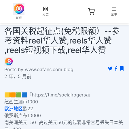
分类
菜单
首页
各国关税起征点(免税限额）--参
考资料reel华人赞,reels华人赞
,reels短视频下载,reel华人赞
Posts by www.oafans.com blog
2 年，5 月前
🟨🟧🟩🟦『https://t.me/socialrogers/』
纽西兰
澳币
1000
欧洲地区
欧
22
俄罗斯
卢布
10000
南美洲
美元
50
高过美元
50
元的包囊非常容易丢失
日本
美