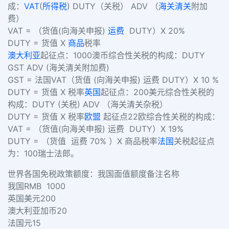
成：
VAT
(
所得税
) DUTY
（关税）
ADV
（
海关清关
附加
费）
VAT =
（货值
(
向海关申报
)
运费
DUTY
）
X 20%
DUTY =
货值
X
商品
税率
澳大利亚
起征点：
1000
澳币
综合性关税的构成：
DUTY
GST ADV (
海关清关附加费
)
GST =
法国
VAT
（货值
(
向海关申报
)
运费
DUTY
）
X 10 %
DUTY =
货值
X
税率
英国
起征点：
200
美元
综合性关税的
构成：
DUTY (
关税
) ADV
（海关清关杂税）
DUTY =
货值
X
税率
欧盟
起征点
22
欧
综合性关税的构成：
VAT =
（货值
(
向海关申报
)
运费
DUTY
）
X 19%
DUTY =
（货值
运费
70%
）
X
商品税率
法国
关税起征点
为：
100
瑞士法郎。
世界各国免税政策额度：
我国
面值
额度
备注名称
我国
RMB
1000
英国
美元
200
澳大利亚
加币
20
法国
元
15