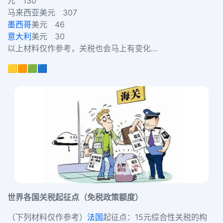
元
130
马来西亚
美元
307
墨西哥
美元
46
意大利
美元
30
以上材料仅作参考，关税也会马上有变化
…
🟨🟧🟩🟦
世界各国关税起征点（
免税政策额度）
（下列材料仅作参考）
法国
起征点：
15
元
综合性关税的构