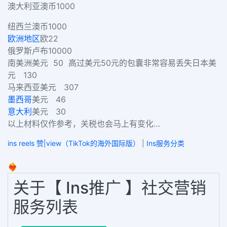
澳大利亚
澳币
1000
纽西兰
澳币
1000
欧洲地区
欧
22
俄罗斯
卢布
10000
南美洲
美元
50
高过美元
50
元的包囊非常容易丢失
日本
美
元
130
马来西亚
美元
307
墨西哥
美元
46
意大利
美元
30
以上材料仅作参考，关税也会马上有变化
…
ins reels 赞|view（TikTok的海外国际版）
|
Ins服务分类
❤️‍🔥
关于【 Ins推广 】社交营销
服务列表