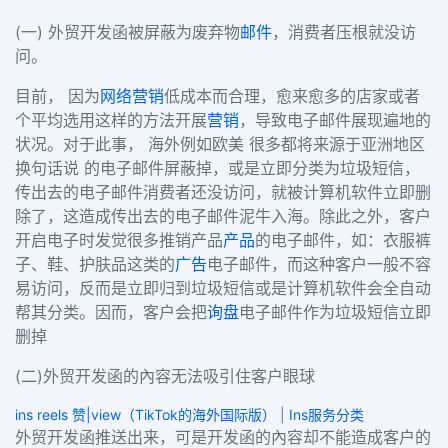
(一) 外贸开发函被屏蔽为废弃物
邮件
，消费者压根就没访
问。
目前， 因为
网络营销
低成本而合理，愈来愈多的店家或者
个平均选用这样的方法开展
营销
，导致电子邮件展现遍地的
状况。对于此事， 海外例如欧美 很多
都将来源于亚洲地区
换句话说
的电子邮件屏蔽掉，或是立即分类为垃圾短信，
传出去的电子邮件消费者还没访问，就被计算机软件立即删
除了，这造成传出去的电子邮件泥牛入海。除此之外，客户
开启电子时发觉很多推销产品
产品
的电子邮件，如：衣服裤
子、鞋、护肤品这类的
广告
电子邮件，而这种客户一般不容
易访问，反而是立即归到垃圾短信或是计算机软件会全自动
帮其分类。因而，客户会把
询盘
电子邮件作为垃圾短信立即
删掉
(二)外贸开发函的內容无法吸引住客户眼球
ins reels 赞|view（TikTok的海外国际版）
|
Ins服务分类
外贸开发函推送出来，可是开发函的內容却不能造成客户的