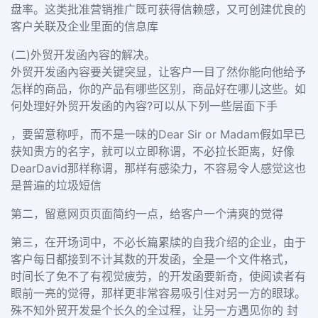
盘率。这类批准营销推广既可获得信赖感，又可创建优良的
客户关联及企业里面的信息库
(二)外贸开发函內容的解决。
外贸开发函內容要关键突显，让客户一目了然你能向他给予
怎样的商品，你的产品有哪些区别，商品好在哪儿这些。如
何处理好外贸开发函的內容?可以从下列一些层面下手
，要留意称呼，而不是一味的Dear Sir or Madam假如早已
获知贵方的名字，就可以立即称谓，不必拉长距离，好像
DearDavid那样称谓，那样有感染力，不容易令人感觉这也
是普遍的垃圾短信
第二，留意网页页面简约一点，给客户一个清爽的觉得
第三，在开场词中，不必长篇累牍的自我介绍的企业，由于
客户每日都接到不计其数的开发函，全是一个文件格式，
时间长了免不了有视觉疲劳，的开发函要新奇，使阅读者有
眼前一亮的觉得，那样更非常容易吸引住对另一方的眼球。
殊不知外贸开发是个长久的全过程，让另一方遇见你的 封