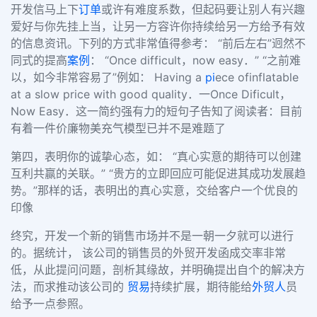
开发信马上下
订单
或许有难度系数，但起码要让别人有兴趣
爱好与你先挂上当，让另一方容许你持续给另一方给予有效
的信息资讯。下列的方式非常值得参考： “前后左右”迥然不
同式的提高
案例
： “Once difficult，now easy．” “之前难
以，如今非常容易了”例如： Having a
pi
ece ofinflatable
at a slow price with good quality．一Once Dificult，
Now Easy．这一简约强有力的短句子告知了阅读者：目前
有着一件价廉物美充气模型已并不是难题了
第四，表明你的诚挚心态，如： “真心实意的期待可以创建
互利共赢的关联。” “贵方的立即回应可能促进其成功发展趋
势。”那样的话，表明出的真心实意，交给客户一个优良的
印像
终究，开发一个新的销售市场并不是一朝一夕就可以进行
的。据统计， 该公司的销售员的外贸开发函成交率非常
低，从此提问问题，剖析其缘故，并明确提出自个的解决方
法，而求推动该公司的
贸易
持续扩展，期待能给
外贸人
员
给予一点参照。