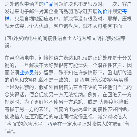
之外询盘中涵盖的
样品
问题解决也不是很及时。一次，客户
发过来电子邮件对其企业商品羽毛球鞋开展
询价
并规定
寄
样
，只是含糊地回应客户，解决得没有很及时。那样，压根
就无法突显个人优点，客户询盘后，就不太可能有下面
(四)外贸函电中的间接性语言个人行为和文明礼貌处理错
误。
在容貌函电中，间接性语言表达和礼仪的正确处理是十分关
键的，一旦解决不太好就很有可能遗失一个潜在性客户，因
而必须
业务员
分外留意。殊不知在许多情形下，函电所传递
的消息和文明礼貌不是一致的， 即函电所传递的內容实质
上是没礼貌的，假如外贸销售员直言不讳的表述他们自己的
念头得话，便会促使另一方无法接纳。例如，在回绝另一方
规定时，为了更好地不使另一方尴尬，或是 大限度地降低
有损于另一方的表述，回复函电要尽量地间接性表述回绝，
使收信人在遭到回绝的与此同时觉得重视，减少对收信人
“脸面”的危害水平，乃至在一定水平上对收信人的“脸面”有
“益”。