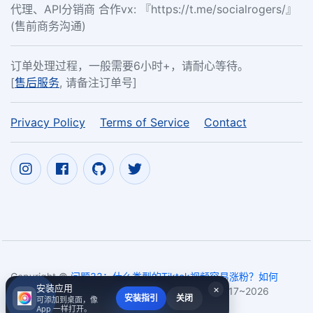
代理、API分销商 合作vx: 『https://t.me/socialrogers/』
(售前商务沟通)
订单处理过程，一般需要6小时+，请耐心等待。
[
售后服务
, 请备注订单号]
Privacy Policy
Terms of Service
Contact
Copyright ©
问题33：什么类型的Tiktok视频容易涨粉？如何
安装应用
×
有效定位Tiktok爆款视频smm panel for tik tok
2017~2026
安装指引
关闭
可添加到桌面，像
App 一样打开。