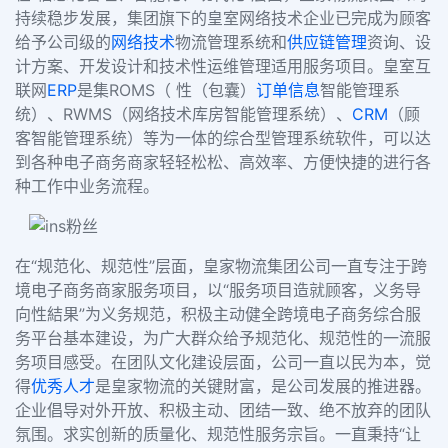
持续稳步发展，集团旗下的皇室网络技术企业已完成为顾客
给予公司级的
网络技术
物流管理系统和
供应链管理
资询、设
计方案、开发设计和技术性运维管理适用服务项目。皇室互
联网
ERP
是集
ROMS
（ 性（包囊）
订单信息
智能管理系
统）、
RWMS
（网络技术库房智能管理系统）、
CRM
（顾
客智能管理系统）等为一体的综合型管理系统软件，可以达
到各种电子商务商家轻轻松松、高效率、方便快捷的进行各
种工作中业务流程。
在
“规范化、规范性”层面，皇家物流集团公司一直专注于跨
境电子商务商家服务项目，以“服务项目造就顾客，义务导
向性結果”为义务规范，积极主动健全跨境电子商务综合服
务平台基本建设，为广大群众给予规范化、规范性的一流服
务项目感受。在团队文化建设层面，公司一直以民为本，觉
得
优秀人才
是皇家物流的关键財富，是公司发展的推进器。
企业倡导对外开放、积极主动、团结一致、绝不放弃的团队
氛围。求实创新的质量化、规范性服务宗旨。一直秉持“让