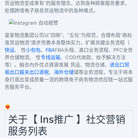
货运物流变成享有”的服务理念，达到各种顾客服务要求，
处理跨境电子商务货运物流中的各种难点。
皇家物流集团公司以
“四新”、“五化”为规范，合理布局“高标
准货运物流”逐步完善本身整体实力，扩展关键业务流程（
快运
、 性
小包包
、
FBA
FBA头程、進口业务流程、
PFC
全世
界仓储物流、 性
专线运输
、
COD
代收款、给予解决方法
等）。融合內外优点資源发展 货运、物流仓储、
进出口贸
易
出口报关
出口退税
、
海外仓储
储等业务流程，专注于将本
身打造出变成质量一流的跨境电子商务物流供应链一站式服
务服务平台。
❤️‍🔥
关于【 Ins推广 】社交营销
服务列表