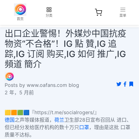
分类
菜单
首页
出口企业警惕！外媒炒中国抗疫
物资“不合格”！IG 點 贊,IG 追
踪,IG 订阅 购买,IG 如何 推广,IG
頻道 簡介
Posts by www.oafans.com blog
2 年，5 月前
🟨🟧🟩🟦『https://t.me/socialrogers/』
德国
之声等媒体报道，
荷兰
卫生部28日宣布召回从 进口、
但已经分发给医疗机构的数十万只
口罩
，理由是这批 口罩
质量不达标。