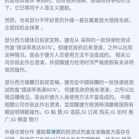
抗疫物资是从 采购的，但在物资短缺、各国纷纷争抢的当
下，它已等同于人道主义援助。
然而，也有部分不怀好意的外媒一直在戴着放大镜挑毛病，
企图找机会抹黑 。
部分西方媒体日前就宣称，捷克从 采购的一批快速检测试
剂盒“错误率高达80%”。但捷克政府后来澄清，之所以出现
这种情况，是由于捷方人员使用方法不当造成的。 相关公
司亦就此作出澄清，并提醒捷方检测时须严格按照有关说明
规范操作。
部分西方媒體日前就宣稱，捷克從中國採購的一批快速檢測
試劑盒“錯誤率高達80%”。 但捷克政府後來澄清，之所以出
現這種情況，是由於捷方人員使用方法不當造成的。 中國
相關公司亦就此作出澄清，並提醒捷方檢測時須嚴格按照有
關說明規範操作。IG 點 贊,IG 追踪,IG 订阅 购买,IG 如何 推
广,IG 頻道 簡介
外媒也曾炒作 援助
菲律宾
的检测试剂盒在准确度方面存在