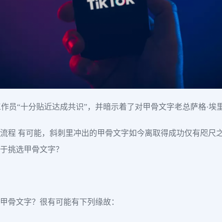
作员“十分贴近达成共识”，并暗示着了对甲骨文字老总萨格·埃
业务流程 有可能，斜刺里冲出的甲骨文字如今离取得成功仅有咫尺之
向于挑选甲骨文字？
向于甲骨文字？很有可能有下列缘故：