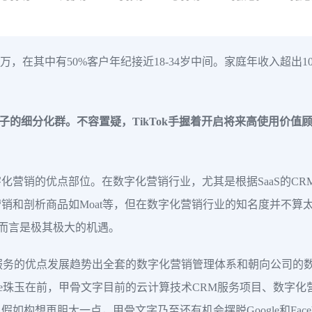
万，在其中有50%客户年纪接近18-34岁中间。家庭年收入超出10
子的细分化群。不容置疑，TikTok手握着开启将来高使用价值顾
销的优点部位。在数字化营销行业，尤其是根据SaaS的CRM行业，
销和剖析商品如Moat等，但在数字化营销行业的知名度并不算
字而言是极其极大的机遇。
息服务的优点发展趋势出全套的数字化营销管理体系和朝向公司的数字
le珠玉在前，甲骨文字目前的云计算技术CRM服务项目、数字化营
构想再胆大一点，甲骨文字乃至还有机会摆脱Google和Fac