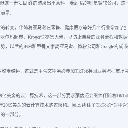
M。但这一新项目 终的結果出乎意料，走到 后的则是微软公司，
展前景。
的转变，伴随着亚马逊在零售、健康医疗等好几个行业增加了扩
会有沃尔玛超市、Kroger等零售大佬，以防止自身的业务流程和
，以后的IBM和甲骨文字离亚马逊、微软公司和Google构成
越走越远，这就是甲骨文字务必参加TikTok英国业务流程市场竞
边选购了8亿美金的云计算技术，这一部分要求预估还会继续伴随着TikT
e签署了五年20亿美金的云计算技术购置架构。因此 绑住了TikTok针
石的一部分。