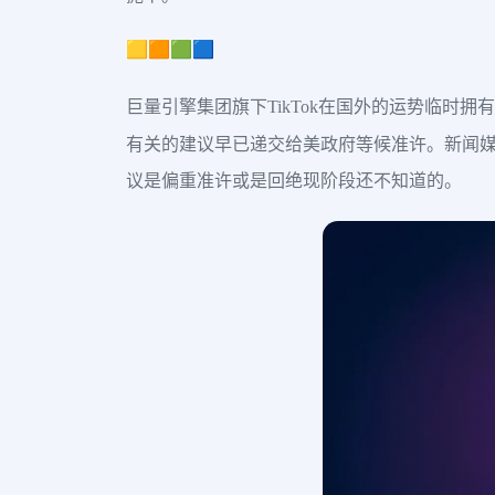
🟨🟧🟩🟦
巨量引擎集团旗下TikTok在国外的运势临时拥有重大进展
有关的建议早已递交给美政府等候准许。新闻
议是偏重准许或是回绝现阶段还不知道的。