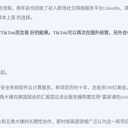
流程，两年前也回收了初入职场社交网络服务平台LinkedIn，其
基本上是 的选择。
ikTok而言是 好的結果。TikTok可以再次在国外经营，另
谈起。
统软件云计算服务，新项目历时十年，总投资100亿美金。该新项目被取名为J
方案。五角大楼向美国国会的汇报提议该云服务器购置应用“赢家通吃(winne
业和五角大楼的长期性协作，那时候英国领域广泛认为这一新项