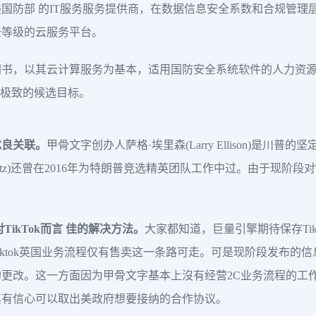
国防部 的IT服务服务提供商，在数据信息安全系数和合规管理
5)安全等级的云服务平台。
合同书，以其云计算服务为基本，适用国防安全系统软件的人力资
个极致的候选目标。
优良关联。
甲骨文字创办人萨格·埃里森(Larry Ellison)是川
 Catz)还曾在2016年为特朗普竞选精英团队工作中过。由于现阶段
ikTok而言 佳的解决方法。
大家都知道，巨量引擎期待保存Ti
ktok英国业务流程仅有售卖这一条路可走。可是现阶段发布的信息
改。这一方面因为甲骨文字基本上沒有经营2C业务流程的工作经
其有信心可以取出美政府想要接纳的合作协议。