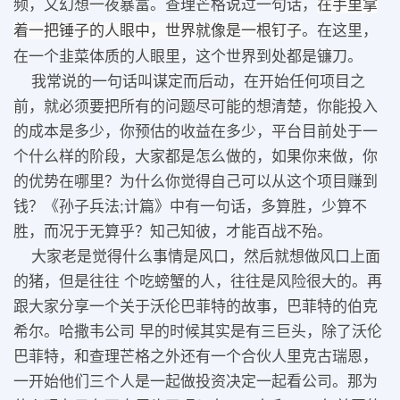
频，又幻想一夜暴富。查理芒格说过一句话，
在手里拿
着一把锤子的人眼中，世界就像是一根钉子
。在这里，
在一个韭菜体质的人眼里，这个世界到处都是镰刀。
我常说的一句话叫谋定而后动，在开始任何项目之
前，就必须要把所有的问题尽可能的想清楚，你能投入
的成本是多少，你预估的收益在多少，平台目前处于一
个什么样的阶段，大家都是怎么做的，如果你来做，你
的优势在哪里？
为什么你觉得自己可以从这个项目赚到
钱？
《孙子兵法;计篇》中有一句话，多算胜，少算不
胜，而况于无算乎？
知己知彼，才能百战不殆。
大家老是觉得什么事情是风口，然后就想做风口上面
的猪，但是往往 个吃螃蟹的人，往往是风险很大的。
再
跟大家分享一个关于沃伦巴菲特的故事，巴菲特的伯克
希尔。
哈撒韦公司 早的时候其实是有三巨头，除了沃伦
巴菲特，和查理芒格之外还有一个合伙人里克古瑞恩，
一开始他们三个人是一起做投资决定一起看公司。
那为