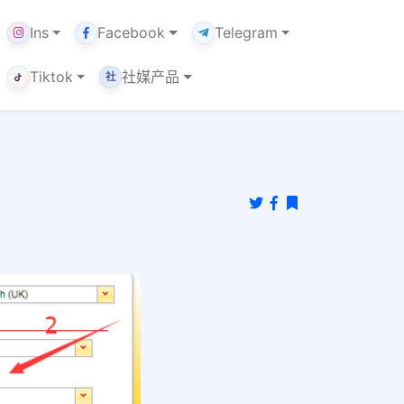
Ins
Facebook
Telegram
Tiktok
社媒产品
社