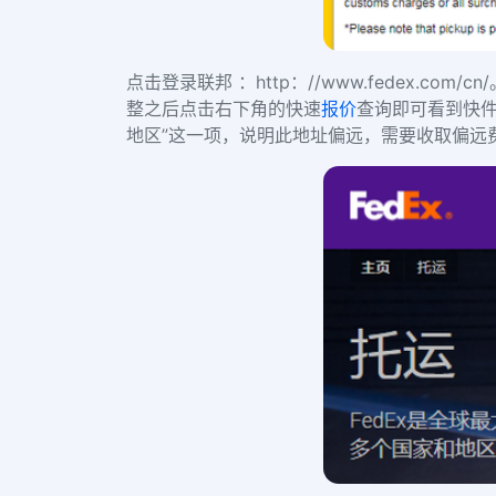
点击登录联邦
：
http
：
//www.fedex.com/cn/
整之后点击右下角的快速
报价
查询即可看到快件
地区”这一项，说明此地址偏远，需要收取偏远