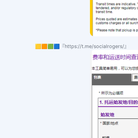
🟨🟧🟩🟦『https://t.me/socialrogers/』