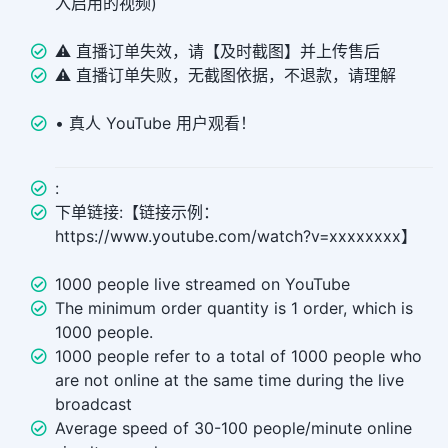
入启用的视频)
⚠️ 直播订单失效，请【及时截图】并上传售后
⚠️ 直播订单失败，无截图依据，不退款，请理解
• 真人 YouTube 用户观看！
:
下单链接:【链接示例：
https://www.youtube.com/watch?v=xxxxxxxx】
1000 people live streamed on YouTube
The minimum order quantity is 1 order, which is
1000 people.
1000 people refer to a total of 1000 people who
are not online at the same time during the live
broadcast
Average speed of 30-100 people/minute online