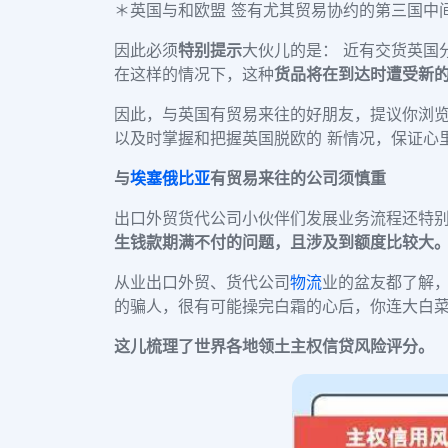
＊英国与和欧盟 签有尤其贸易协约的第三国中
因此必须
特别提示
大伙儿的是： 近有交货英国
在这样的情况下，这种
货品将在到达时遭受新的“
因此，与英国有贸易来往的好朋友，提议你浏
以及时掌握和把握英国脱欧的 新情况，保证心
与
埃塞俄比亚
有贸易来往的公司须慎重
出口外贸货代公司小伙伴们发展业务流程还特
生钱款期满不付的问题，且涉及到额度比较大
从业出口外贸、货代公司
物流
业的盆友都了解，
的骗人，很有可能操完白霜的心后，你连大白
这儿梳理了世界各地领土主权信贷风险评分。