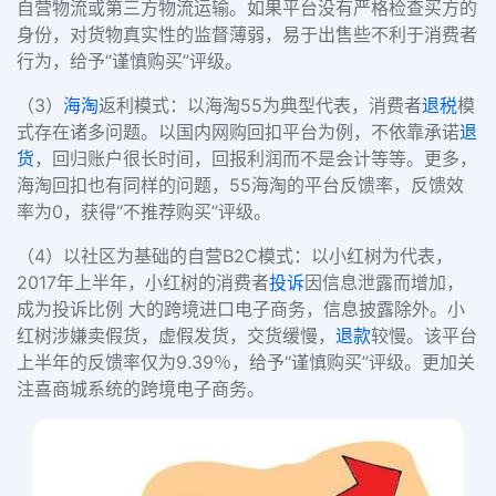
自营物流或第三方物流运输。如果平台没有严格检查买方的
身份，对货物真实性的监督薄弱，易于出售些不利于消费者
行为，给予“谨慎购买”评级。
（3）
海淘
返利模式：以海淘55为典型代表，消费者
退税
模
式存在诸多问题。以国内网购回扣平台为例，不依靠承诺
退
货
，回归账户很长时间，回报利润而不是会计等等。更多，
海淘回扣也有同样的问题，55海淘的平台反馈率，反馈效
率为0，获得“不推荐购买”评级。
（4）以社区为基础的自营B2C模式：以小红树为代表，
2017年上半年，小红树的消费者
投诉
因信息泄露而增加，
成为投诉比例 大的跨境进口电子商务，信息披露除外。小
红树涉嫌卖假货，虚假发货，交货缓慢，
退款
较慢。该平台
上半年的反馈率仅为9.39％，给予“谨慎购买”评级。更加关
注喜商城系统的跨境电子商务。