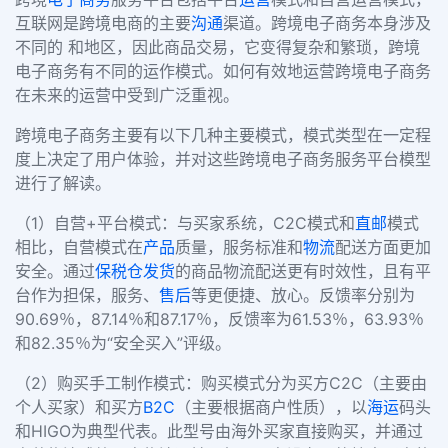
互联网是跨境电商的主要
沟通
渠道。跨境电子商务本身涉及
不同的 和地区，因此商品交易，它变得复杂和繁琐，跨境
电子商务有不同的运作模式。如何有效地运营跨境电子商务
在未来的运营中受到广泛重视。
跨境电子商务主要有以下几种主要模式，模式类型在一定程
度上决定了用户体验，并对这些跨境电子商务服务平台模型
进行了解读。
（1）自营+平台模式：与买家系统，C2C模式和
直邮
模式
相比，自营模式在
产品
质量，服务标准和
物流
配送方面更加
安全。通过
保税仓
发货
的商品物流配送更有时效性，且有平
台作为担保，服务、
售后
等更便捷、放心。反馈率分别为
90.69％，87.14％和87.17％，反馈率为61.53％，63.93％
和82.35％为“安全买入”评级。
（2）购买手工制作模式：购买模式分为买方C2C（主要由
个人买家）和买方
B2C
（主要根据商户性质），以
海运
码头
和HIGO为典型代表。此型号由海外买家直接购买，并通过