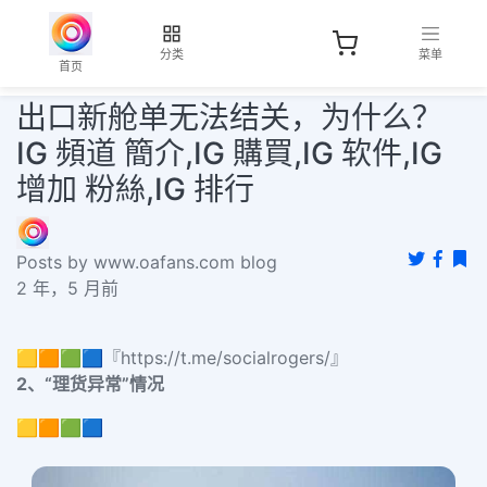
分类
菜单
首页
出口新舱单无法结关，为什么？
IG 頻道 簡介,IG 購買,IG 软件,IG
增加 粉絲,IG 排行
Posts by www.oafans.com blog
2 年，5 月前
🟨🟧🟩🟦『https://t.me/socialrogers/』
2、“理货异常”情况
🟨🟧🟩🟦