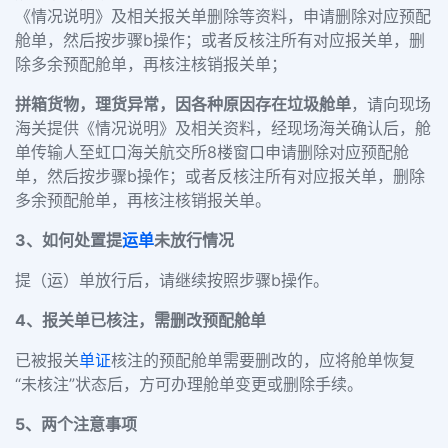
《情况说明》及相关报关单删除等资料，申请删除对应预配
舱单，然后按步骤b操作；或者反核注所有对应报关单，删
除多余预配舱单，再核注核销报关单；
拼箱货物，理货异常，因各种原因存在垃圾舱单
，请向现场
海关提供《情况说明》及相关资料，经现场海关确认后，舱
单传输人至虹口海关航交所8楼窗口申请删除对应预配舱
单，然后按步骤b操作；或者反核注所有对应报关单，删除
多余预配舱单，再核注核销报关单。
3、如何处置提
运单
未放行情况
提（运）单放行后，请继续按照步骤b操作。
4、报关单已核注，需删改预配舱单
已被报关
单证
核注的预配舱单需要删改的，应将舱单恢复
“未核注”状态后，方可办理舱单变更或删除手续。
5、两个注意事项