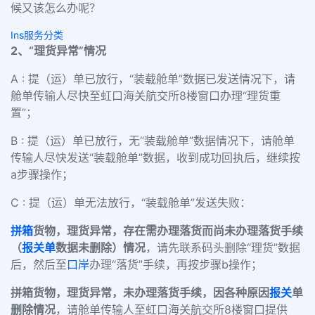
候又该怎么办呢？
Ins服务分类
2、“理货异常”情况
A : 提（运）单已放行，“装载舱单”数据已发送情况下，请
舱单传输人尽快至虹口海关航交所8楼窗口办理“理货重
置”；
B : 提（运）单已放行，无“装载舱单”数据情况下，请舱单
传输人尽快发送“装载舱单”数据，收到成功回执后，继续按
a步骤操作；
C : 提（运）单无法放行，“装载舱单”发送失败：
拼箱
货物，理货异常，存在需办理落货而尚未办理落货手续
（
报关单
数据未删除）情况
，请先联系码头删除“理货”数据
后，然后至
口岸
办理“落货”手续，再按步骤b操作；
拼箱货物，理货异常，未办理落货手续，因各种原因
报关
单
删除情况
，请舱单传输人至虹口海关航交所8楼窗口提供