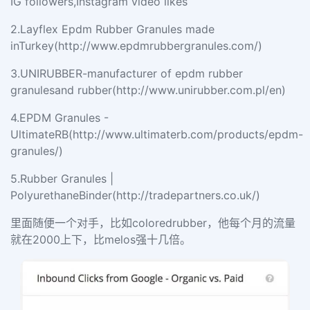
IG followers,Instagram video likes
2.Layflex Epdm Rubber Granules made
inTurkey(http://www.epdmrubbergranules.com/)
3.UNIRUBBER-manufacturer of epdm rubber
granulesand rubber(http://www.unirubber.com.pl/en)
4.EPDM Granules -
UltimateRB(http://www.ultimaterb.com/products/epdm-
granules/)
5.Rubber Granules |
PolyurethaneBinder(http://tradepartners.co.uk/)
里面随便一个对手，比如coloredrubber，他每个月的流量
就在2000上下，比melos强十几倍。