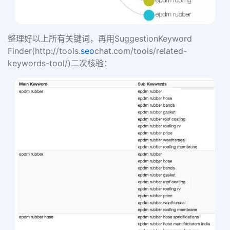
整理好以上所有关键词，再用
SuggestionKeyword
Finder
(
http://tools.
seo
chat.com/tools/related-
keywords-tool/
)二次核验：