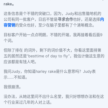
rake。
这条信息是个不错的突破口，因为，Judy和出售锄地机的
公司有同一批客户，日后不管是
寻求合作
也好，还是选择
内
容营销
的受众也好，至少在脑子里都有了个清晰概念。
目标客户开始一点点明朗，不错的开端，我再接着看后面9
个词。
但除了排在 的词外，剩下的词价值不大，你看这里面排第
五的居然还是“besttime of day to fly”，我估计做这生意的
应该都是有钱人吧。
我问Judy，你知道harley rake是什么意思吗？Judy表
示……不知道。
我很崩溃。
没办法，从她这里问不出什么名堂，我只好想想办法和在这
个行业呆过几年的人对上话。