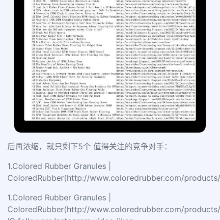
后再浓缩，就只剩下5个 值得关注的竞争对手：
1.Colored Rubber Granules |
ColoredRubber(http://www.coloredrubber.com/product
1.Colored Rubber Granules |
ColoredRubber(http://www.coloredrubber.com/product