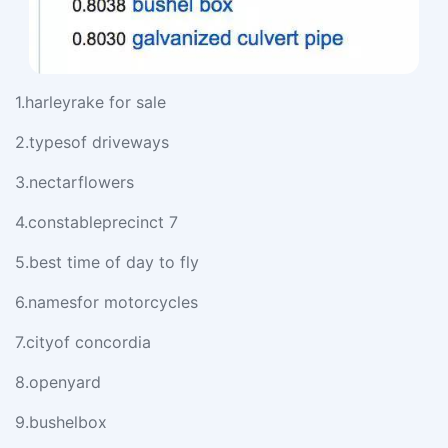
1.harleyrake for sale
2.typesof driveways
3.nectarflowers
4.constableprecinct 7
5.best time of day to fly
6.namesfor motorcycles
7.cityof concordia
8.openyard
9.bushelbox