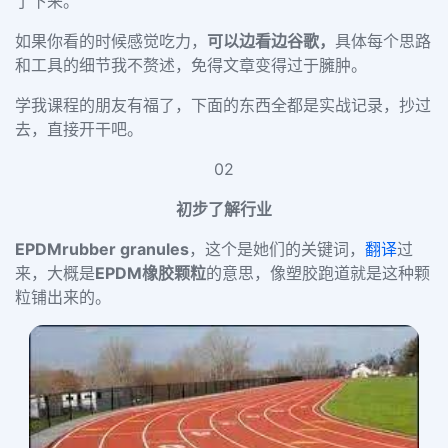
了下来。
如果你看的时候感觉吃力，
可以边看边谷歌，
具体每个思路
和工具的细节我不赘述，免得文章变得过于臃肿。
学我课程的朋友有福了，下面的东西全都是实战记录，抄过
去，直接开干吧。
02
初步了
解行业
EPDMrubber granules
，这个是她们的关键词，
翻译
过
来，大概是
EPDM橡胶颗粒
的意思，像塑胶跑道就是这种颗
粒铺出来的。