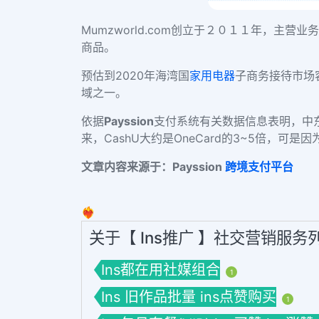
Mumzworld.com
创立于２０１１年，主营业务
商品。
预估到
2020年海湾国
家用电器
子商务接待市场
域之一。
依据
Payssion
支付系统有关数据信息表明，中东 
来，CashU大约是OneCard的3~5倍，
文章内容来源于：Payssion
跨境支付平台
❤️‍🔥
关于【 Ins推广 】社交营销服务
Ins都在用社媒组合
1
Ins 旧作品批量 ins点赞购买
1