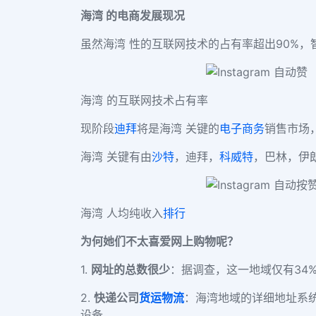
海湾 的电商发展现况
虽然海湾 性的互联网技术的占有率超出
90%，
海湾 的互联网技术占有率
现阶段
迪拜
将是海湾 关键的
电子商务
销售市场
海湾 关键有由
沙特
，迪拜，
科威特
，巴林，伊
海湾 人均纯收入
排行
为何她们不太喜爱网上购物呢？
1.
网址的总数很少
：据调查，这一地域仅有
34
2.
快递公司
货运物流
：海湾地域的详细地址系
设备。