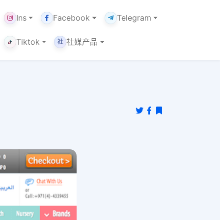
Ins
Facebook
Telegram
Tiktok
社媒产品
社