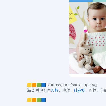
🟨🟧🟩🟦『https://t.me/socialrogers/』
海湾 关键有由
沙特
，迪拜，
科威特
，巴林，伊
🟨🟧🟩🟦