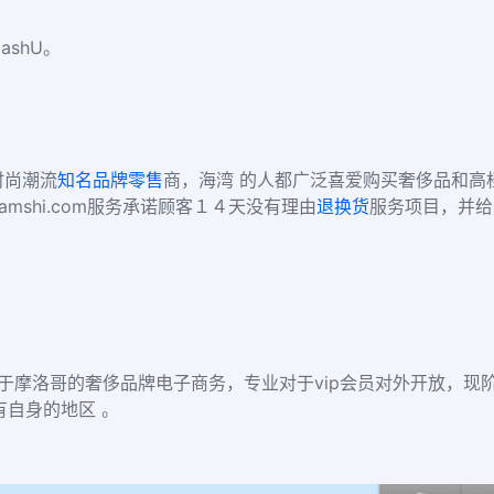
CashU。
时尚潮流
知名品牌
零售
商，海湾 的人都广泛喜爱购买奢侈品和高
shi.com服务承诺顾客１４天没有理由
退换货
服务项目，并给
司坐落于摩洛哥的奢侈品牌电子商务，专业对于vip会员对外开放，现
有自身的地区 。