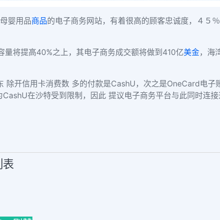
母婴用品
商品
的电子商务网站，有着很高的顾客忠诚度，４５％
容量将提高40%之上，其电子商务成交额将做到410亿
美金
，海
除开信用卡消费数 多的付款是CashU，次之是OneCard电
可是因为CashU在沙特受到限制，因此 提议电子商务平台与此同时连
列表