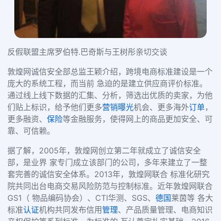
反假联盟主席罗伯特.巴奇斯与王树彤亲切交谈
敦煌网诚信安全部总监王颖介绍，跨境电商标准建设是一个
庞大的系统工程，而当前 急迫的是建立供应商评价标准。
通过线上线下数据的汇集、分析，筛选出优质的卖家，为他
们贴上标识，给予他们更多
营销
曝光
机会、更多海外
订单
，
更多融资、
保险
等金融服务，使得网上的商品更加安全、可
靠、可信赖。
据了解，2005年，敦煌网创立第二年就成立了诚信安全
部，是业界 家专门成立该部门的公司，多年来建立了一整
套完善的诚信安全体系。2013年，敦煌网联合 标准化研究
院共同出台电商交易风险防范与控制标准。近年敦煌网联合
GS1（ 物品编码协会）、CTI华测、SGS、
德国
莱茵等 各大
标准
认证
机构共同发布信用
管理
、产品质量管理、电商知识